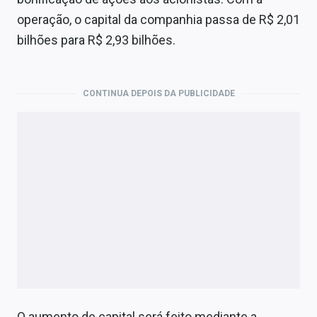
Economia
operação, o capital da companhia passa de R$ 2,01
Empresas
bilhões para R$ 2,93 bilhões.
Brasil
CONTINUA DEPOIS DA PUBLICIDADE
Política
Colunas
Especiais
Internacional
Marketing
Tecnologia
Conteúdo de Marca
O aumento de capital será feito mediante a