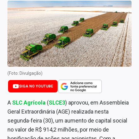
Newsletters
Cotações
Comprar ou vender?
Carteiras Recomendadas
Central de Dividendos
Central de Fundos Imobiliários
(Foto: Divulgação)
Central dos IPOs
SIGA NO YOUTUBE
Renda Fixa
A
SLC Agrícola
(
SLCE3
) aprovou, em Assembleia
Geral Extraordinária (AGE) realizada nesta
Finanças Pessoais
segunda-feira (30), um aumento de capital social
Mercados
no valor de R$ 914,2 milhões, por meio de
bonificação de ações aos acionistas. Com a