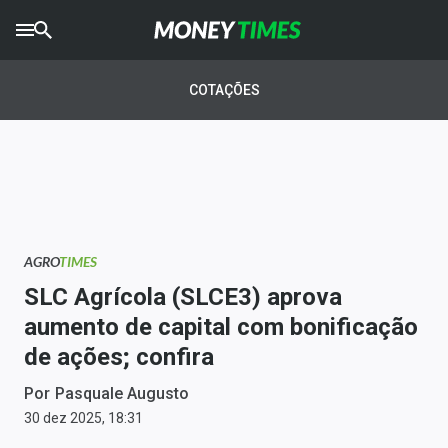
CRYPTO
TIMES
COTAÇÕES
AGRO
TIMES
Ibovespa
Giro do Mercado
AGRO
TIMES
Newsletters
SLC Agrícola (SLCE3) aprova
Money Trader
aumento de capital com bonificação
de ações; confira
Anuncie
Por
Pasquale Augusto
Últimas Notícias
30 dez 2025, 18:31