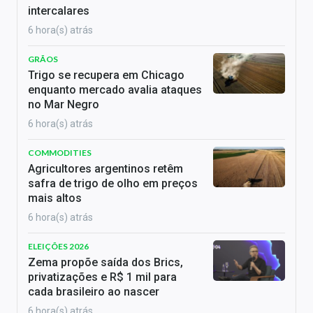
intercalares
6 hora(s) atrás
GRÃOS
Trigo se recupera em Chicago
enquanto mercado avalia ataques
no Mar Negro
6 hora(s) atrás
COMMODITIES
Agricultores argentinos retêm
safra de trigo de olho em preços
mais altos
6 hora(s) atrás
ELEIÇÕES 2026
Zema propõe saída dos Brics,
privatizações e R$ 1 mil para
cada brasileiro ao nascer
6 hora(s) atrás