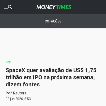
CRYPTO
TIMES
COTAÇÕES
AGRO
TIMES
Ibovespa
Giro do Mercado
IPO
Newsletters
SpaceX quer avaliação de US$ 1,75
Money Trader
trilhão em IPO na próxima semana,
dizem fontes
Anuncie
Por
Reuters
Últimas Notícias
03 jun 2026, 8:53