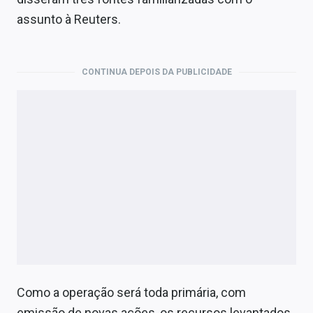
Economia
assunto à Reuters.
Empresas
Brasil
CONTINUA DEPOIS DA PUBLICIDADE
Política
Colunas
Especiais
Internacional
Marketing
Tecnologia
Como a operação será toda primária, com
Conteúdo de Marca
emissão de novas ações, os recursos levantados