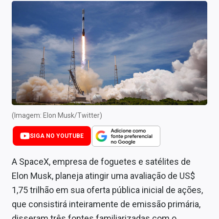
Newsletters
Cotações
Comprar ou vender?
Carteiras Recomendadas
Central de Dividendos
Central de Fundos Imobiliários
(Imagem: Elon Musk/Twitter)
Central dos IPOs
SIGA NO YOUTUBE
Renda Fixa
A SpaceX, empresa de foguetes e satélites de
Elon Musk, planeja atingir uma avaliação de US$
Finanças Pessoais
1,75 trilhão em sua oferta pública inicial de ações,
Mercados
que consistirá inteiramente de emissão primária,
disseram três fontes familiarizadas com o