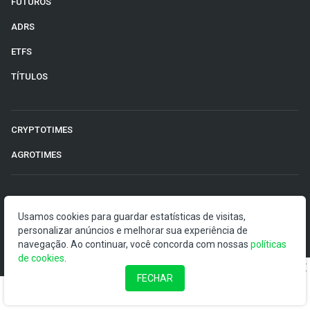
FUTUROS
ADRS
ETFS
TÍTULOS
CRYPTOTIMES
AGROTIMES
©2026 Money Times.
Usamos cookies para guardar estatísticas de visitas,
personalizar anúncios e melhorar sua experiência de
O Money Times publica matérias de cunho jornalístico, que
navegação. Ao continuar, você concorda com nossas
políticas
visam a democratização da informação. Nossas
de cookies
.
publicações devem ser compreendidas como boletins
anunciadores e divulgadores, e não como uma
FECHAR
recomendação de investimento.