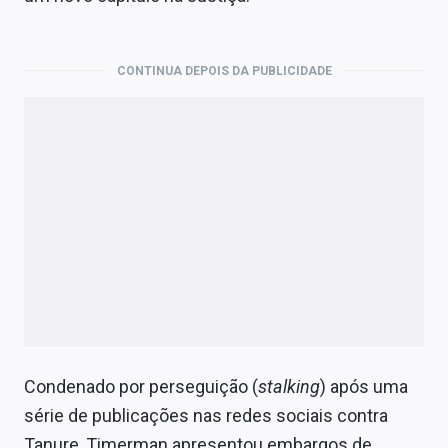
Economia
Empresas
CONTINUA DEPOIS DA PUBLICIDADE
Brasil
Política
Colunas
Especiais
Internacional
Marketing
Tecnologia
Condenado por perseguição (
stalking
) após uma
série de publicações nas redes sociais contra
Conteúdo de Marca
Tanure, Timerman apresentou embargos de