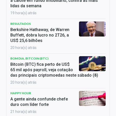
a calote em fundo imobiliário; confira as mais
lidas da semana
19 hora(s) atrás
RESULTADOS
Berkshire Hathaway, de Warren
Buffett, dobra lucro no 2T26, a
US$ 25,6 bilhões
20 hora(s) atrás
BOM DIA, BITCOIN (BTC)
Bitcoin (BTC) fica perto de US$
65 mil após payroll; veja cotação
das principais criptomoedas neste sábado (8)
20 hora(s) atrás
HAPPY HOUR
A gente ainda confunde chefe
duro com líder forte
21 hora(s) atrás