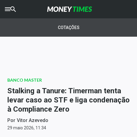
CRYPTO
TIMES
COTAÇÕES
AGRO
TIMES
Ibovespa
Giro do Mercado
BANCO MASTER
Newsletters
Stalking a Tanure: Timerman tenta
Money Trader
levar caso ao STF e liga condenação
à Compliance Zero
Anuncie
Por
Vitor Azevedo
Últimas Notícias
29 maio 2026, 11:34