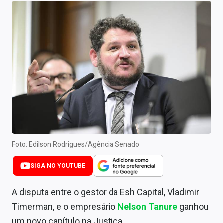
Newsletters
Cotações
Comprar ou vender?
Carteiras Recomendadas
Central de Dividendos
Central de Fundos Imobiliários
Central dos IPOs
Foto: Edilson Rodrigues/Agência Senado
Renda Fixa
SIGA NO YOUTUBE
Finanças Pessoais
A disputa entre o gestor da Esh Capital, Vladimir
Mercados
Timerman, e o empresário
Nelson Tanure
ganhou
um novo capítulo na Justiça.