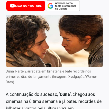
Newsletters
SIGA NO YOUTUBE
Cotações
Comprar ou vender?
Carteiras Recomendadas
Central de Dividendos
Central de Fundos Imobiliários
Central dos IPOs
Duna: Parte 2 arrebata em bilheteria e bate recorde nos
primeiros dias de lançamento (Imagem: Divulgação/Warner
Renda Fixa
Bros)
Finanças Pessoais
A continuação do sucesso, ‘
Duna
‘, chegou aos
Mercados
cinemas na última semana e já bateu recordes de
bilheteria vistos pela última vez em