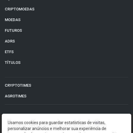
CRIPTOMOEDAS
MOEDAS
FUTUROS
ADRS
ETFS
TÍTULOS
CRYPTOTIMES
AGROTIMES
©2026 Money Times.
Usamos cookies para guardar estatísticas de visitas,
O Money Times publica matérias de cunho jornalístico, que
personalizar anúncios e melhorar sua experiência de