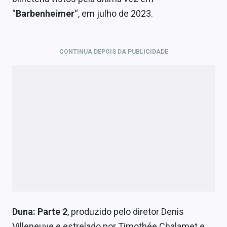
Economia
“
Barbenheimer
“, em julho de 2023.
Empresas
Brasil
CONTINUA DEPOIS DA PUBLICIDADE
Política
Colunas
Especiais
Internacional
Marketing
Tecnologia
Duna: Parte 2
, produzido pelo diretor Denis
Conteúdo de Marca
Villeneuve e estrelado por Timothée Chalamet e