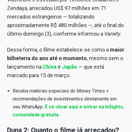
Sobre
Zendaya, arrecadou US$ 97 milhões em 71
mercados estrangeiros
— totalizando
Expediente
aproximadamente R$ 480 milhões
—,
até o final do
Contato
último domingo (3), conforme informou a
Variety
.
Dessa forma, o filme estabelece-se como a
maior
bilheteria do ano até o momento
, mesmo sem o
lançamento na
China
e
Japão
— que está
marcado para
15 de março.
Receba matérias especiais do Money Times +
recomendações de investimentos diretamente em
seu WhatsApp.
É só clicar aqui e entrar na In$ights,
comunidade gratuita.
Duna 2: Quanto o filme já arrecadou?