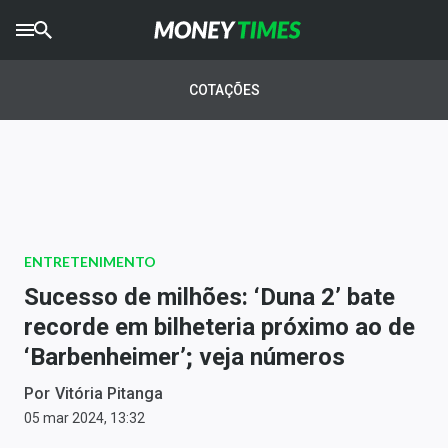
CRYPTO
TIMES
COTAÇÕES
AGRO
TIMES
Ibovespa
Giro do Mercado
ENTRETENIMENTO
Newsletters
Sucesso de milhões: ‘Duna 2’ bate
Money Trader
recorde em bilheteria próximo ao de
‘Barbenheimer’; veja números
Anuncie
Por
Vitória Pitanga
Últimas Notícias
05 mar 2024, 13:32