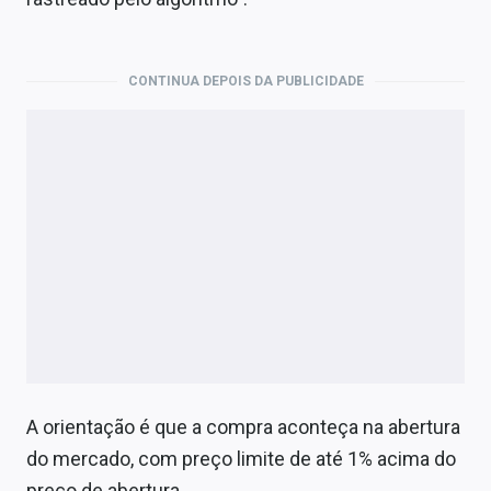
Economia
Empresas
CONTINUA DEPOIS DA PUBLICIDADE
Brasil
Política
Colunas
Especiais
Internacional
Marketing
Tecnologia
A orientação é que a compra aconteça na abertura
do mercado, com preço limite de até 1% acima do
Conteúdo de Marca
preço de abertura.