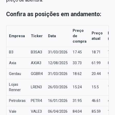
Sobre
Confira as posições em andamento:
Expediente
Contato
Preço
Preço
Ret
Empresa
Ticker
Data
de
atual
(%)
compra
B3
B3SA3
31/03/2026
17.45
18.71
7,2
Axia
AXIA3
12/08/2025
33.73
61.99
83,
Gerdau
GGBR4
31/03/2026
18.62
20.44
9,8
Lojas
LREN3
26/03/2026
15.24
15.5
1,7
Renner
Petrobras
PETR4
16/01/2026
31.95
46.61
45,
Vale
VALE3
06/04/2026
84.04
85.59
1,8