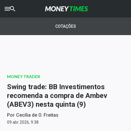
CRYPTO
TIMES
COTAÇÕES
AGRO
TIMES
Ibovespa
Giro do Mercado
MONEY TRADER
Newsletters
Swing trade: BB Investimentos
Money Trader
recomenda a compra de Ambev
(ABEV3) nesta quinta (9)
Anuncie
Por
Cecília de O. Freitas
Últimas Notícias
09 abr 2026, 9:38