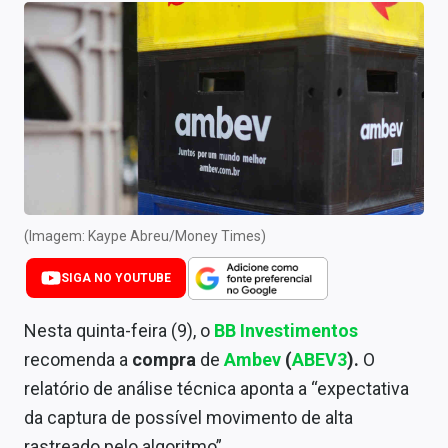
Newsletters
Cotações
Comprar ou vender?
Carteiras Recomendadas
Central de Dividendos
Central de Fundos Imobiliários
(Imagem: Kaype Abreu/Money Times)
Central dos IPOs
SIGA NO YOUTUBE
Renda Fixa
Nesta quinta-feira (9), o
BB Investimentos
recomenda a
compra
de
Ambev
(
ABEV3
).
O
Finanças Pessoais
relatório de análise técnica aponta a “expectativa
Mercados
da captura de possível movimento de alta
rastreado pelo algoritmo”.