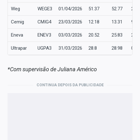
Weg
WEGE3
01/04/2026
51.37
52.77
2,7
Cemig
CMIG4
23/03/2026
12.18
13.31
9,3
Eneva
ENEV3
03/03/2026
20.52
25.83
25,
Ultrapar
UGPA3
31/03/2026
28.8
28.98
0,6
*Com supervisão de Juliana Américo
CONTINUA DEPOIS DA PUBLICIDADE