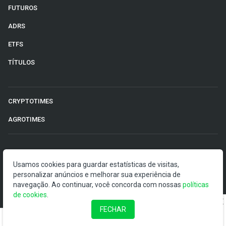
FUTUROS
ADRS
ETFS
TÍTULOS
CRYPTOTIMES
AGROTIMES
©2026 Money Times.
Usamos cookies para guardar estatísticas de visitas,
O Money Times publica matérias de cunho jornalístico, que
personalizar anúncios e melhorar sua experiência de
visam a democratização da informação. Nossas
navegação. Ao continuar, você concorda com nossas
políticas
publicações devem ser compreendidas como boletins
de cookies
.
anunciadores e divulgadores, e não como uma
FECHAR
recomendação de investimento.