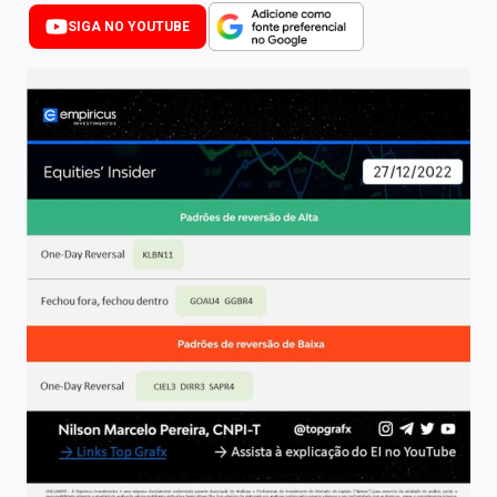
Newsletters
SIGA NO YOUTUBE
Cotações
Comprar ou vender?
Carteiras Recomendadas
Central de Dividendos
Central de Fundos Imobiliários
Central dos IPOs
Renda Fixa
Finanças Pessoais
Mercados