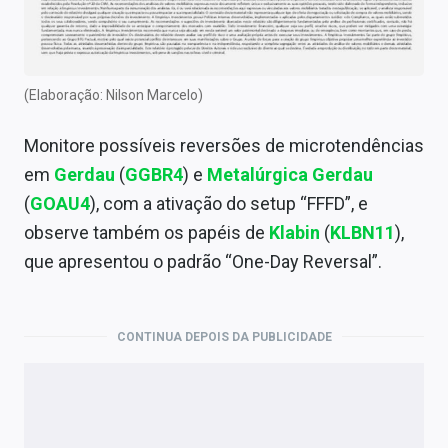
Economia
Empresas
Brasil
(Elaboração: Nilson Marcelo)
Política
Monitore possíveis reversões de microtendências
em
Gerdau
(
GGBR4
) e
Metalúrgica Gerdau
Colunas
(
GOAU4
), com a ativação do setup “FFFD”, e
Especiais
observe também os papéis de
Klabin
(
KLBN11
),
que apresentou o padrão “One-Day Reversal”.
Internacional
Marketing
CONTINUA DEPOIS DA PUBLICIDADE
Tecnologia
Conteúdo de Marca