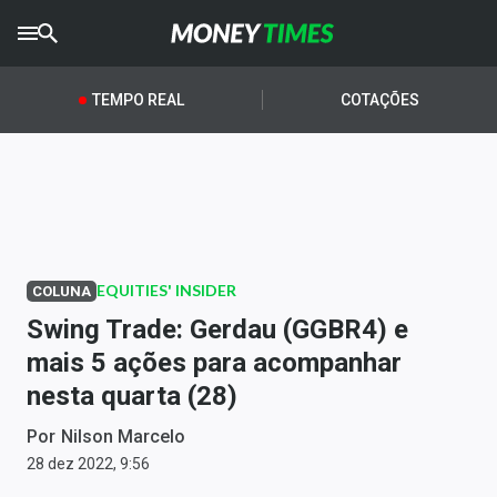
CRYPTO
TIMES
TEMPO REAL
COTAÇÕES
AGRO
TIMES
Ibovespa
Giro do Mercado
EQUITIES' INSIDER
COLUNA
Newsletters
Swing Trade: Gerdau (GGBR4) e
Money Trader
mais 5 ações para acompanhar
nesta quarta (28)
Anuncie
Por
Nilson Marcelo
Últimas Notícias
28 dez 2022, 9:56