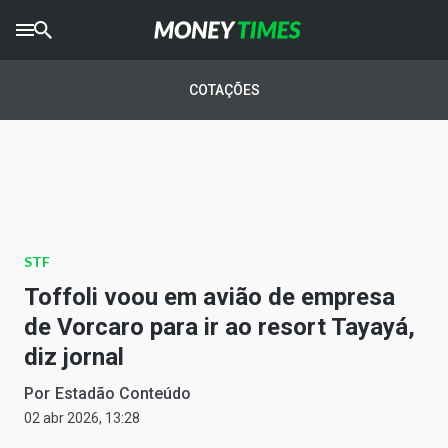
CRYPTO
TIMES
COTAÇÕES
AGRO
TIMES
Ibovespa
Giro do Mercado
STF
Newsletters
Toffoli voou em avião de empresa
Money Trader
de Vorcaro para ir ao resort Tayayá,
diz jornal
Anuncie
Por
Estadão Conteúdo
Últimas Notícias
02 abr 2026, 13:28