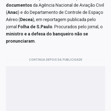
Economia
documentos
da Agência Nacional de Aviação Civil
(
Anac
) e do Departamento de Controle de Espaço
Empresas
Aéreo (
Decea
), em reportagem publicada pelo
Brasil
jornal
Folha de S.Paulo
. Procurados pelo jornal, o
ministro e a defesa do banqueiro não se
Política
pronunciaram
.
Colunas
Especiais
CONTINUA DEPOIS DA PUBLICIDADE
Internacional
Marketing
Tecnologia
Conteúdo de Marca