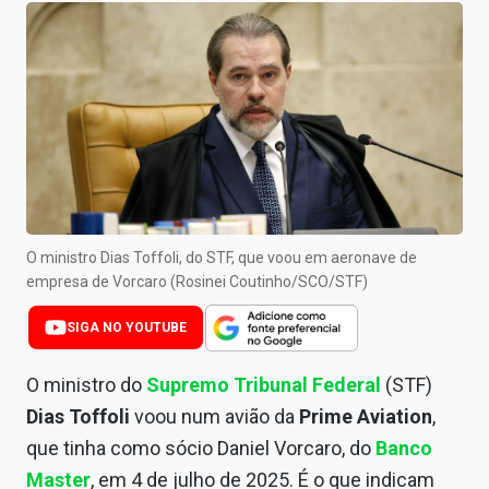
Newsletters
Cotações
Comprar ou vender?
Carteiras Recomendadas
Central de Dividendos
Central de Fundos Imobiliários
O ministro Dias Toffoli, do STF, que voou em aeronave de
empresa de Vorcaro (Rosinei Coutinho/SCO/STF)
Central dos IPOs
SIGA NO YOUTUBE
Renda Fixa
O ministro do
Supremo Tribunal Federal
(STF)
Finanças Pessoais
Dias Toffoli
voou num avião da
Prime Aviation
,
que tinha como sócio Daniel Vorcaro, do
Banco
Mercados
Master
, em 4 de julho de 2025. É o que indicam