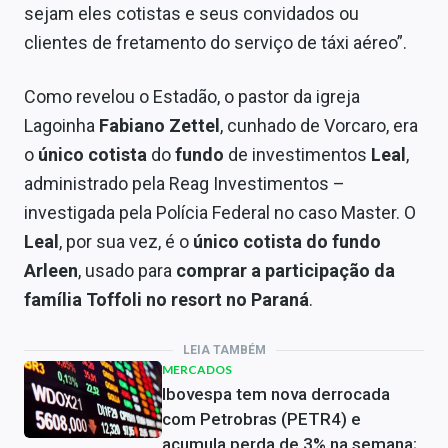
sejam eles cotistas e seus convidados ou
clientes de fretamento do serviço de táxi aéreo”.
Como revelou o Estadão, o pastor da igreja
Lagoinha
Fabiano Zettel
, cunhado de Vorcaro, era
o
único cotista
do
fundo
de investimentos
Leal
,
administrado pela Reag Investimentos –
investigada pela Polícia Federal no caso Master. O
Leal
, por sua vez, é o
único cotista do fundo
Arleen
, usado para
comprar a participação da
família Toffoli no resort no Paraná
.
LEIA TAMBÉM
MERCADOS
Ibovespa tem nova derrocada
com Petrobras (PETR4) e
acumula perda de 3% na semana;