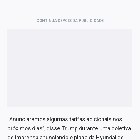
Economia
Empresas
CONTINUA DEPOIS DA PUBLICIDADE
Brasil
Política
Colunas
Especiais
Internacional
Marketing
Tecnologia
“Anunciaremos algumas tarifas adicionais nos
próximos dias”, disse Trump durante uma coletiva
Conteúdo de Marca
de imprensa anunciando o plano da Hyundai de