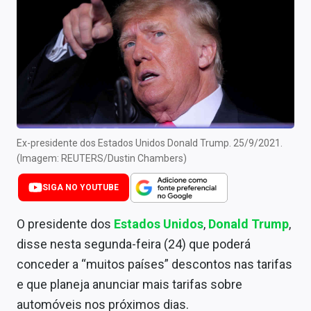
Newsletters
Cotações
Comprar ou vender?
Carteiras Recomendadas
Central de Dividendos
Ex-presidente dos Estados Unidos Donald Trump. 25/9/2021.
(Imagem: REUTERS/Dustin Chambers)
Central de Fundos Imobiliários
SIGA NO YOUTUBE
Central dos IPOs
O presidente dos
Estados Unidos
,
Donald Trump
,
Renda Fixa
disse nesta segunda-feira (24) que poderá
Finanças Pessoais
conceder a “muitos países” descontos nas tarifas
e que planeja anunciar mais tarifas sobre
Mercados
automóveis nos próximos dias.