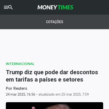
CRYPTO
TIMES
COTAÇÕES
AGRO
TIMES
Ibovespa
Giro do Mercado
INTERNACIONAL
Newsletters
Trump diz que pode dar descontos
Money Trader
em tarifas a países e setores
Anuncie
Por
Reuters
-
24 mar 2025, 16:56
atualizado em 25 mar 2025, 7:59
Últimas Notícias