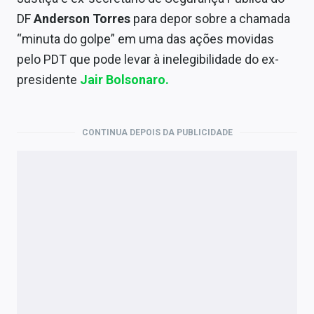
Economia
DF
Anderson Torres
para depor sobre a chamada
Empresas
“minuta do golpe” em uma das ações movidas
pelo PDT que pode levar à inelegibilidade do ex-
Brasil
presidente
Jair Bolsonaro.
Política
Colunas
CONTINUA DEPOIS DA PUBLICIDADE
Especiais
Internacional
Marketing
Tecnologia
Conteúdo de Marca