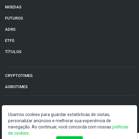
MOEDAS
FUTUROS
ADRS
ETFS
TÍTULOS
CRYPTOTIMES
AGROTIMES
©2026 Money Times.
Usamos cookies para guardar estatísticas de visitas,
O Money Times publica matérias de cunho jornalístico, que
personalizar anúncios e melhorar sua experiência de
visam a democratização da informação. Nossas
navegação. Ao continuar, você concorda com nossas
políticas
publicações devem ser compreendidas como boletins
de cookies
.