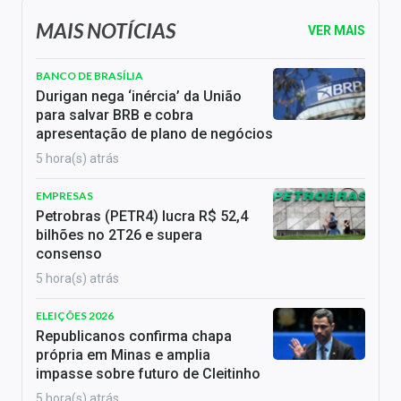
MAIS NOTÍCIAS
VER MAIS
BANCO DE BRASÍLIA
Durigan nega ‘inércia’ da União
para salvar BRB e cobra
apresentação de plano de negócios
5 hora(s) atrás
EMPRESAS
Petrobras (PETR4) lucra R$ 52,4
bilhões no 2T26 e supera
consenso
5 hora(s) atrás
ELEIÇÕES 2026
Republicanos confirma chapa
própria em Minas e amplia
impasse sobre futuro de Cleitinho
5 hora(s) atrás