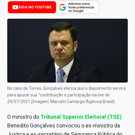
Newsletters
SIGA NO YOUTUBE
Cotações
Comprar ou vender?
Carteiras Recomendadas
Central de Dividendos
Central de Fundos Imobiliários
Central dos IPOs
No caso de Torres, Gonçalves elenca que o depoimento servirá
para apurar sua “contribuição e participação na live de
Renda Fixa
29/07/2021 (Imagem: Marcelo Camargo/Agência Brasil)
Finanças Pessoais
O ministro do
Tribunal Superior Eleitoral (TSE)
Mercados
Benedito Gonçalves convocou o ex-ministro da
Justiça e ex-secretário de Segurança Pública do