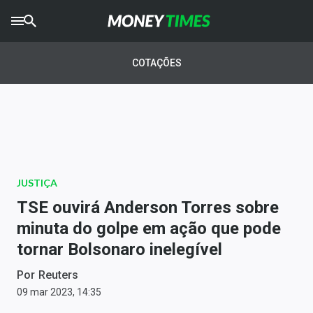
CRYPTO
TIMES
COTAÇÕES
AGRO
TIMES
Ibovespa
Giro do Mercado
JUSTIÇA
Newsletters
TSE ouvirá Anderson Torres sobre
Money Trader
minuta do golpe em ação que pode
tornar Bolsonaro inelegível
Anuncie
Por
Reuters
Últimas Notícias
09 mar 2023, 14:35