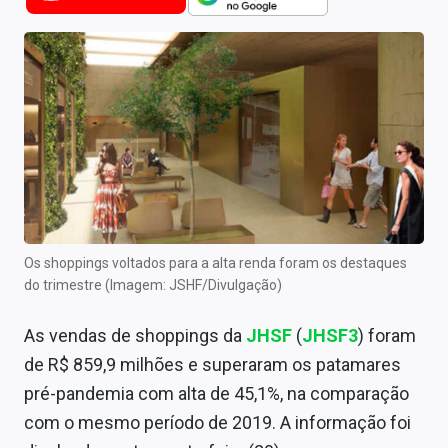
Newsletters
Cotações
Comprar ou vender?
Carteiras Recomendadas
Central de Dividendos
Central de Fundos Imobiliários
Os shoppings voltados para a alta renda foram os destaques
Central dos IPOs
do trimestre (Imagem: JSHF/Divulgação)
Renda Fixa
As vendas de shoppings da
JHSF
(
JHSF3
) foram
de R$ 859,9 milhões e superaram os patamares
Finanças Pessoais
pré-pandemia com alta de 45,1%, na comparação
Mercados
com o mesmo período de 2019. A informação foi