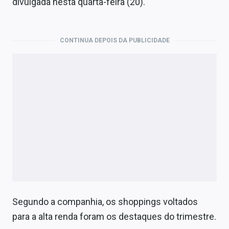
divulgada nesta quarta-feira (20).
Economia
Empresas
CONTINUA DEPOIS DA PUBLICIDADE
Brasil
Política
Colunas
Especiais
Internacional
Marketing
Tecnologia
Segundo a companhia, os shoppings voltados
Conteúdo de Marca
para a alta renda foram os destaques do trimestre.