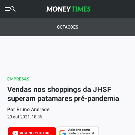
CRYPTO
TIMES
COTAÇÕES
AGRO
TIMES
Ibovespa
Giro do Mercado
EMPRESAS
Newsletters
Vendas nos shoppings da JHSF
Money Trader
superam patamares pré-pandemia
Anuncie
Por
Bruno Andrade
20 out 2021, 18:36
Últimas Notícias
SIGA NO YOUTUBE