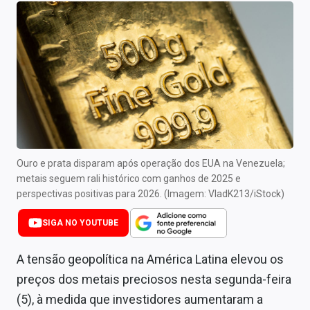
Newsletters
Cotações
Comprar ou vender?
Carteiras Recomendadas
Central de Dividendos
Central de Fundos Imobiliários
Ouro e prata disparam após operação dos EUA na Venezuela;
metais seguem rali histórico com ganhos de 2025 e
Central dos IPOs
perspectivas positivas para 2026. (Imagem: VladK213/iStock)
Renda Fixa
SIGA NO YOUTUBE
Finanças Pessoais
A tensão geopolítica na América Latina elevou os
preços dos metais preciosos nesta segunda-feira
Mercados
(5), à medida que investidores aumentaram a