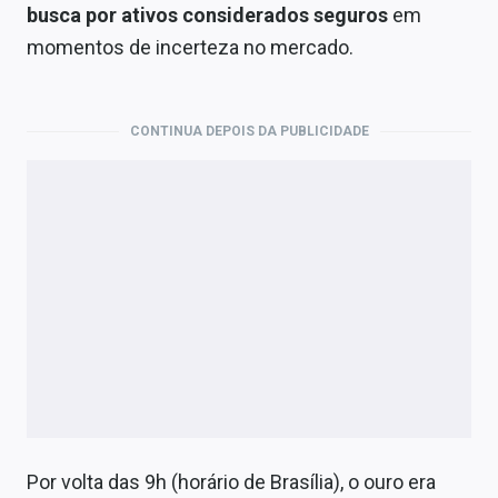
Economia
busca por ativos considerados seguros
em
momentos de incerteza no mercado.
Empresas
Brasil
CONTINUA DEPOIS DA PUBLICIDADE
Política
Colunas
Especiais
Internacional
Marketing
Tecnologia
Conteúdo de Marca
Por volta das 9h (horário de Brasília), o ouro era