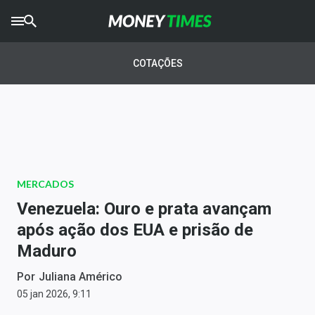
CRYPTO
TIMES
COTAÇÕES
AGRO
TIMES
Ibovespa
Giro do Mercado
MERCADOS
Newsletters
Venezuela: Ouro e prata avançam
Money Trader
após ação dos EUA e prisão de
Maduro
Anuncie
Por
Juliana Américo
Últimas Notícias
05 jan 2026, 9:11