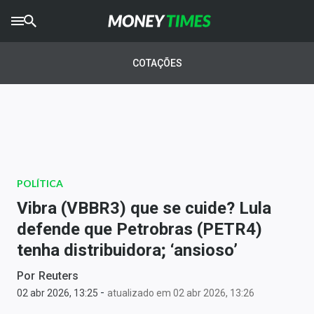
CRYPTO
TIMES
COTAÇÕES
AGRO
TIMES
Ibovespa
Giro do Mercado
POLÍTICA
Newsletters
Vibra (VBBR3) que se cuide? Lula
Money Trader
defende que Petrobras (PETR4)
tenha distribuidora; ‘ansioso’
Anuncie
Por
Reuters
-
Últimas Notícias
02 abr 2026, 13:25
atualizado em 02 abr 2026, 13:26