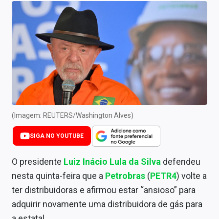
Newsletters
Cotações
Comprar ou vender?
Carteiras Recomendadas
Central de Dividendos
Central de Fundos Imobiliários
(Imagem: REUTERS/Washington Alves)
Central dos IPOs
SIGA NO YOUTUBE
Renda Fixa
O presidente
Luiz Inácio Lula da Silva
defendeu
nesta quinta-feira que a
Petrobras
(
PETR4
) volte a
Finanças Pessoais
ter distribuidoras e afirmou estar “ansioso” para
Mercados
adquirir novamente uma distribuidora de gás para
a estatal.