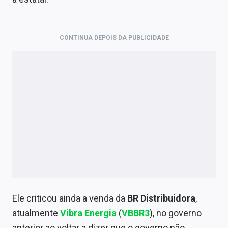
Economia
Empresas
CONTINUA DEPOIS DA PUBLICIDADE
Brasil
Política
Colunas
Especiais
Internacional
Marketing
Tecnologia
Ele criticou ainda a venda da
BR Distribuidora
,
atualmente
Vibra Energia
(
VBBR3
), no governo
Conteúdo de Marca
anterior ao voltar a dizer que o governo não