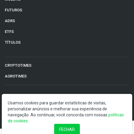
FUTUROS
ADRS
ETFS
TÍTULOS
CRYPTOTIMES
AGROTIMES
©2026 Money Times.
Usamos cookies para guardar estatísticas de visitas,
O Money Times publica matérias de cunho jornalístico, que
personalizar anúncios e melhorar sua experiência de
visam a democratização da informação. Nossas
navegação. Ao continuar, você concorda com nossas
políticas
publicações devem ser compreendidas como boletins
de cookies
.
anunciadores e divulgadores, e não como uma
FECHAR
recomendação de investimento.