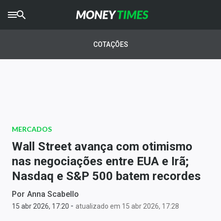
CRYPTO
TIMES
COTAÇÕES
AGRO
TIMES
Ibovespa
Giro do Mercado
MERCADOS
Newsletters
Wall Street avança com otimismo
Money Trader
nas negociações entre EUA e Irã;
Nasdaq e S&P 500 batem recordes
Anuncie
Por
Anna Scabello
-
Últimas Notícias
15 abr 2026, 17:20
atualizado em 15 abr 2026, 17:28