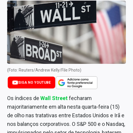
Newsletters
Cotações
Comprar ou vender?
Carteiras Recomendadas
Central de Dividendos
Central de Fundos Imobiliários
(Foto: Reuters/Andrew Kelly/File Photo)
Central dos IPOs
SIGA NO YOUTUBE
Renda Fixa
Os índices de
Wall Street
fecharam
majoritariamente em alta nesta quarta-feira (15)
Finanças Pessoais
de olho nas tratativas entre Estados Unidos e Irã e
Mercados
nos balanços corporativos. O S&P 500 e o Nasdaq,
impulsionados pelo setor de tecnologia, bateram