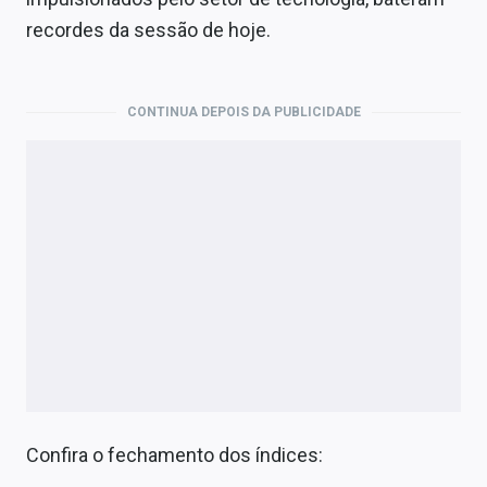
Economia
recordes da sessão de hoje.
Empresas
Brasil
CONTINUA DEPOIS DA PUBLICIDADE
Política
Colunas
Especiais
Internacional
Marketing
Tecnologia
Confira o fechamento dos índices:
Conteúdo de Marca