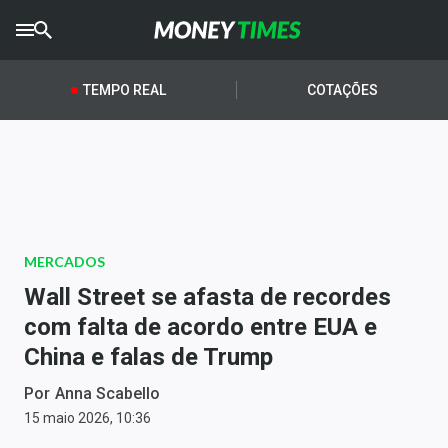
CRYPTO
TIMES
TEMPO REAL
COTAÇÕES
AGRO
TIMES
Ibovespa
Giro do Mercado
MERCADOS
Newsletters
Wall Street se afasta de recordes
Money Trader
com falta de acordo entre EUA e
China e falas de Trump
Anuncie
Por
Anna Scabello
Últimas Notícias
15 maio 2026, 10:36