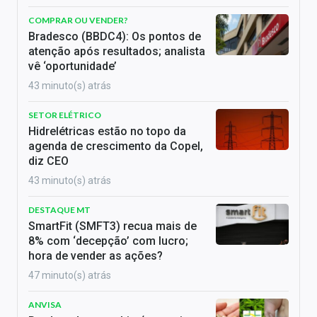
COMPRAR OU VENDER?
Bradesco (BBDC4): Os pontos de
atenção após resultados; analista
vê ‘oportunidade’
43 minuto(s) atrás
SETOR ELÉTRICO
Hidrelétricas estão no topo da
agenda de crescimento da Copel,
diz CEO
43 minuto(s) atrás
DESTAQUE MT
SmartFit (SMFT3) recua mais de
8% com ‘decepção’ com lucro;
hora de vender as ações?
47 minuto(s) atrás
ANVISA