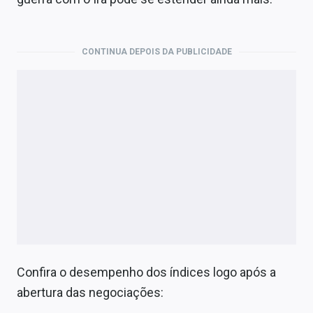
Economia
Empresas
CONTINUA DEPOIS DA PUBLICIDADE
Brasil
Política
Money Trader
Colunas
Especiais
Internacional
Marketing
Confira o desempenho dos índices logo após a
Tecnologia
abertura das negociações: