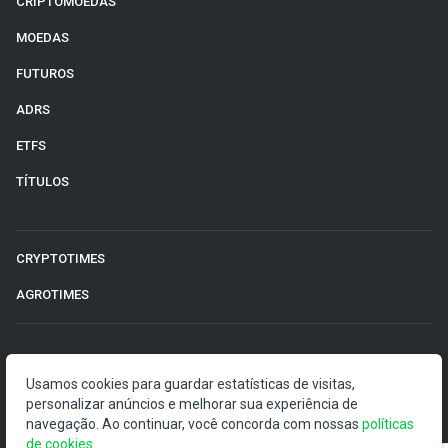
CRIPTOMOEDAS
MOEDAS
FUTUROS
ADRS
ETFS
TÍTULOS
CRYPTOTIMES
AGROTIMES
©2026 Money Times.
Usamos cookies para guardar estatísticas de visitas,
O Money Times publica matérias de cunho jornalístico, que
personalizar anúncios e melhorar sua experiência de
visam a democratização da informação. Nossas
navegação. Ao continuar, você concorda com nossas
políticas
publicações devem ser compreendidas como boletins
de cookies
.