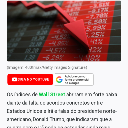
Newsletters
Cotações
Comprar ou vender?
Carteiras Recomendadas
Central de Dividendos
Central de Fundos Imobiliários
(Imagem: 400tmax/Getty Images Signature)
Central dos IPOs
SIGA NO YOUTUBE
Renda Fixa
Os índices de
Wall Street
abriram em forte baixa
diante da falta de acordos concretos entre
Finanças Pessoais
Estados Unidos e Irã e falas do presidente norte-
Mercados
americano, Donald Trump, que indicaram que a
guerra com o Irã pode se estender ainda mais.