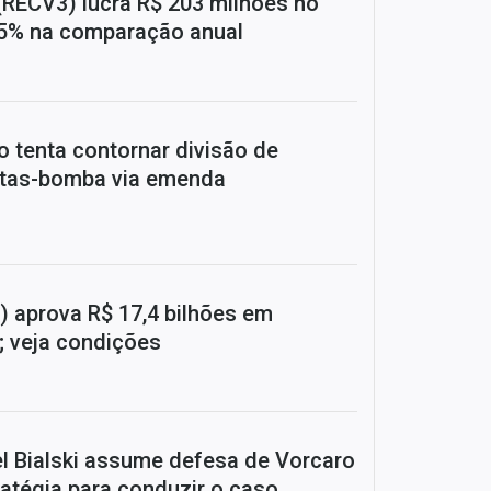
RECV3) lucra R$ 203 milhões no
15% na comparação anual
 tenta contornar divisão de
tas-bomba via emenda
) aprova R$ 17,4 bilhões em
; veja condições
el Bialski assume defesa de Vorcaro
ratégia para conduzir o caso