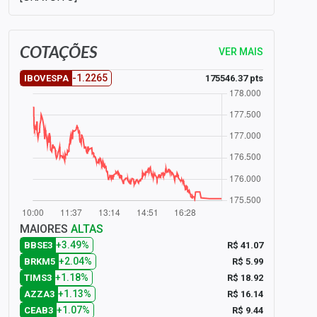
COTAÇÕES
VER MAIS
-1.2265
175546.37 pts
IBOVESPA
MAIORES
ALTAS
+3.49%
R$ 41.07
BBSE3
+2.04%
R$ 5.99
BRKM5
+1.18%
R$ 18.92
TIMS3
+1.13%
R$ 16.14
AZZA3
+1.07%
R$ 9.44
CEAB3