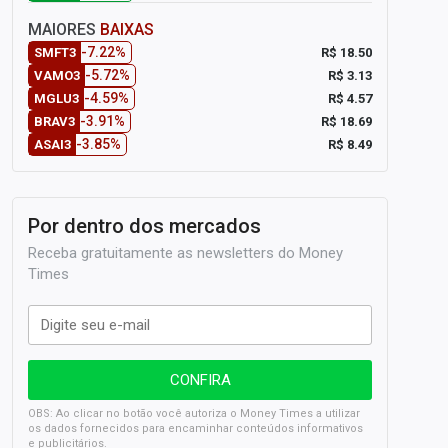
MAIORES
BAIXAS
-7.22%
R$ 18.50
SMFT3
-5.72%
R$ 3.13
VAMO3
-4.59%
R$ 4.57
MGLU3
-3.91%
R$ 18.69
BRAV3
-3.85%
R$ 8.49
ASAI3
Por dentro dos mercados
Receba gratuitamente as newsletters do Money
Times
OBS: Ao clicar no botão você autoriza o Money Times a utilizar
os dados fornecidos para encaminhar conteúdos informativos
e publicitários.