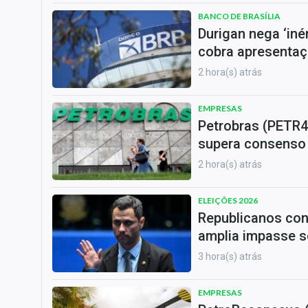
BANCO DE BRASÍLIA
Durigan nega ‘iné
cobra apresentaç
2 hora(s) atrás
EMPRESAS
Petrobras (PETR4)
supera consenso
2 hora(s) atrás
ELEIÇÕES 2026
Republicanos con
amplia impasse so
3 hora(s) atrás
EMPRESAS