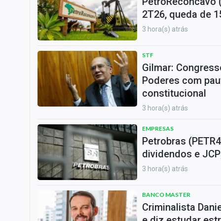
PetroReconcavo (
2T26, queda de 
3 hora(s) atrás
STF
Gilmar: Congresso
Poderes com pau
constitucional
3 hora(s) atrás
EMPRESAS
Petrobras (PETR4
dividendos e JCP
3 hora(s) atrás
BANCO MASTER
Criminalista Dani
e diz estudar est