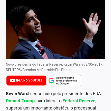
Newsletters
Cotações
Comprar ou vender?
Carteiras Recomendadas
Central de Dividendos
Central de Fundos Imobiliários
Novo presidente do Federal Reserve, Kevin Warsh 08/05/2017.
Central dos IPOs
REUTERS/Brendan McDermid//File Photo
Renda Fixa
SIGA NO YOUTUBE
Finanças Pessoais
Kevin Warsh
, escolhido pelo presidente dos EUA,
Donald Trump
, para liderar o
Federal Reserve
,
Mercados
superou um importante obstáculo processual