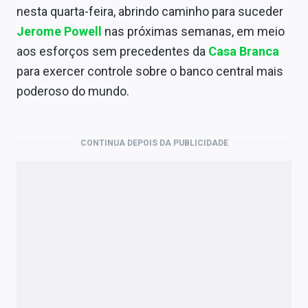
Economia
nesta quarta-feira, abrindo caminho para suceder
Jerome Powell
nas próximas semanas, em meio
Empresas
aos esforços sem precedentes da
Casa Branca
Brasil
para exercer controle sobre o banco central mais
poderoso do mundo.
Política
Money Trader
CONTINUA DEPOIS DA PUBLICIDADE
Colunas
Especiais
Internacional
Marketing
Tecnologia