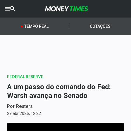
CRYPTO
TIMES
TEMPO REAL
COTAÇÕES
AGRO
TIMES
Ibovespa
Giro do Mercado
FEDERAL RESERVE
Newsletters
A um passo do comando do Fed:
Money Trader
Warsh avança no Senado
Anuncie
Por
Reuters
29 abr 2026, 12:22
Últimas Notícias