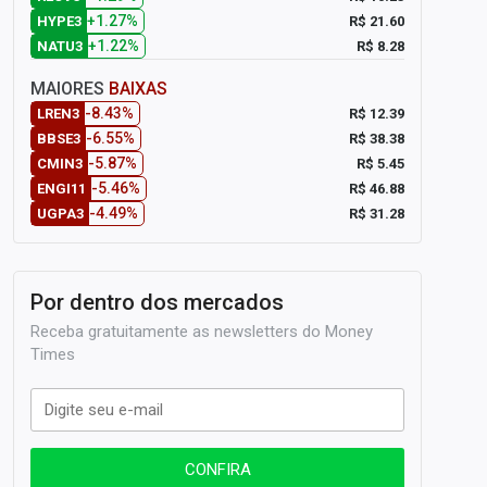
+1.27%
R$ 21.60
HYPE3
+1.22%
R$ 8.28
NATU3
MAIORES
BAIXAS
-8.43%
R$ 12.39
LREN3
-6.55%
R$ 38.38
BBSE3
-5.87%
R$ 5.45
CMIN3
-5.46%
R$ 46.88
ENGI11
-4.49%
R$ 31.28
UGPA3
Por dentro dos mercados
Receba gratuitamente as newsletters do Money
Times