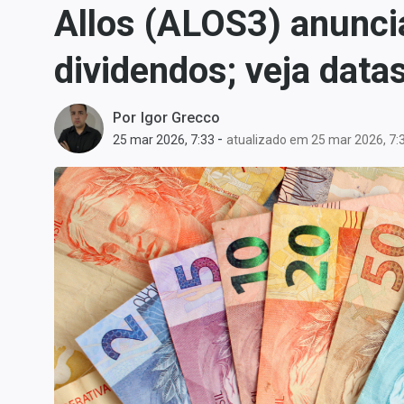
Allos (ALOS3) anunc
Carteiras Recomendadas
Central de Dividendos
dividendos; veja data
Central de Fundos
Imobiliários
Por
Igor Grecco
Central dos IPOs
-
25 mar 2026, 7:33
atualizado em 25 mar 2026, 7:
Renda Fixa
Finanças Pessoais
Mercados
Economia
Empresas
Brasil
Política
Colunas
Especiais