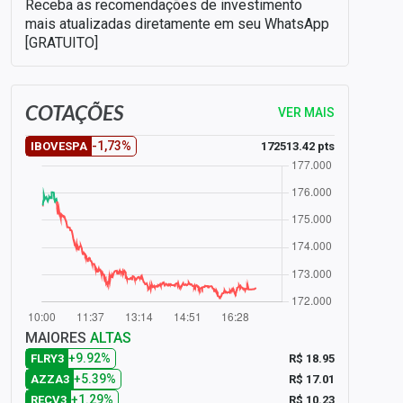
Receba as recomendações de investimento
mais atualizadas diretamente em seu WhatsApp
[GRATUITO]
COTAÇÕES
VER MAIS
-1,73%
172513.42 pts
IBOVESPA
MAIORES
ALTAS
+9.92%
R$ 18.95
FLRY3
+5.39%
R$ 17.01
AZZA3
+1.29%
R$ 10.23
RECV3