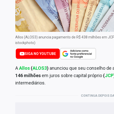
Internacional
Marketing
Tecnologia
Conteúdo de Marca
Allos (ALOS3) anuncia pagamento de R$ 438 milhões em JCP
Sobre
istockphoto)
Expediente
SIGA NO YOUTUBE
Contato
A
Allos
(
ALOS3
)
anunciou que seu conselho de a
146 milhões
em juros sobre capital próprio
(
JCP
intermediários.
CONTINUA DEPOIS DA