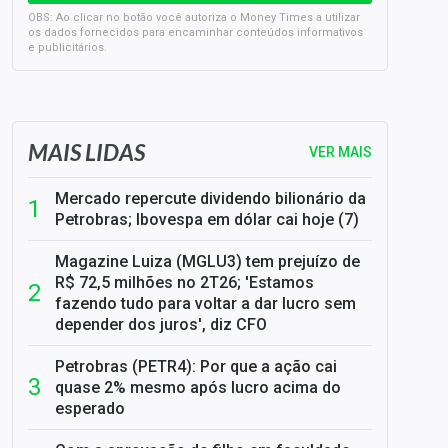
OBS: Ao clicar no botão você autoriza o Money Times a utilizar
os dados fornecidos para encaminhar conteúdos informativos
e publicitários.
SELIC em 14%: A repercussão da decisão sobre os JUROS
MAIS LIDAS
VER MAIS
Mercado repercute dividendo bilionário da
Petrobras; Ibovespa em dólar cai hoje (7)
Magazine Luiza (MGLU3) tem prejuízo de
R$ 72,5 milhões no 2T26; 'Estamos
fazendo tudo para voltar a dar lucro sem
depender dos juros', diz CFO
Petrobras (PETR4): Por que a ação cai
quase 2% mesmo após lucro acima do
esperado