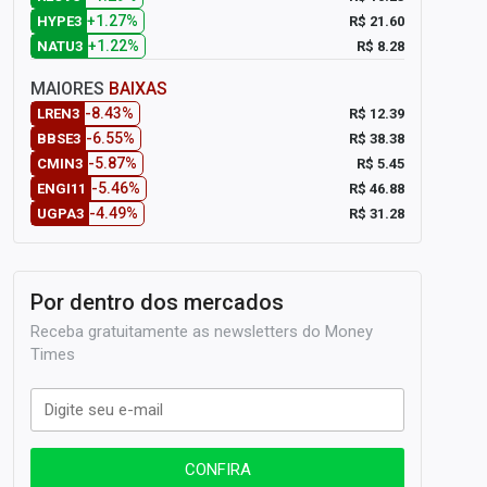
+1.27%
R$ 21.60
HYPE3
+1.22%
R$ 8.28
NATU3
MAIORES
BAIXAS
-8.43%
R$ 12.39
LREN3
-6.55%
R$ 38.38
BBSE3
-5.87%
R$ 5.45
CMIN3
-5.46%
R$ 46.88
ENGI11
-4.49%
R$ 31.28
UGPA3
Por dentro dos mercados
Receba gratuitamente as newsletters do Money
Times