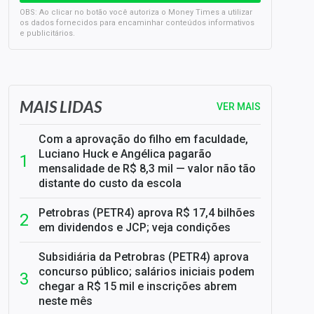
OBS: Ao clicar no botão você autoriza o Money Times a utilizar
os dados fornecidos para encaminhar conteúdos informativos
e publicitários.
SELIC em 14%: A repercussão da decisão sobre os JUROS
MAIS LIDAS
VER MAIS
Com a aprovação do filho em faculdade,
Luciano Huck e Angélica pagarão
mensalidade de R$ 8,3 mil — valor não tão
distante do custo da escola
Petrobras (PETR4) aprova R$ 17,4 bilhões
em dividendos e JCP; veja condições
Subsidiária da Petrobras (PETR4) aprova
concurso público; salários iniciais podem
chegar a R$ 15 mil e inscrições abrem
neste mês