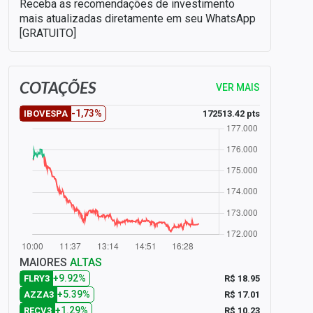
Receba as recomendações de investimento
mais atualizadas diretamente em seu WhatsApp
[GRATUITO]
COTAÇÕES
VER MAIS
-1,73%
172513.42 pts
IBOVESPA
MAIORES
ALTAS
+9.92%
R$ 18.95
FLRY3
+5.39%
R$ 17.01
AZZA3
+1.29%
R$ 10.23
RECV3