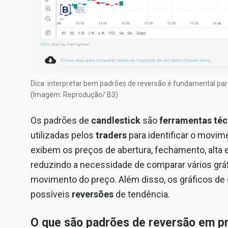
Internacional
Marketing
Tecnologia
Conteúdo de Marca
Sobre
Dica: interpretar bem padrões de reversão é fundamental p
Expediente
(Imagem: Reprodução/ B3)
Contato
Os padrões de
candlestick
são
ferramentas téc
utilizadas pelos
traders
para identificar o movi
exibem os preços de abertura, fechamento, alta 
reduzindo a necessidade de comparar vários grá
movimento do preço. Além disso, os gráficos de
possíveis
reversões
de tendência.
O que são padrões de reversão em pr