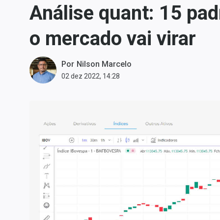
Análise quant: 15 pad
Carteiras Recomendadas
Central de Dividendos
o mercado vai virar
Central de Fundos
Imobiliários
Por
Nilson Marcelo
Central dos IPOs
02 dez 2022, 14:28
Renda Fixa
Finanças Pessoais
Mercados
Economia
Empresas
Brasil
Política
Colunas
Especiais