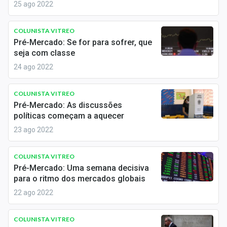
Economia
25 ago 2022
Empresas
COLUNISTA VITREO
Pré-Mercado: Se for para sofrer, que
Brasil
seja com classe
24 ago 2022
Política
Colunas
COLUNISTA VITREO
Pré-Mercado: As discussões
Especiais
políticas começam a aquecer
23 ago 2022
Internacional
COLUNISTA VITREO
Marketing
Pré-Mercado: Uma semana decisiva
para o ritmo dos mercados globais
Tecnologia
22 ago 2022
Conteúdo de Marca
COLUNISTA VITREO