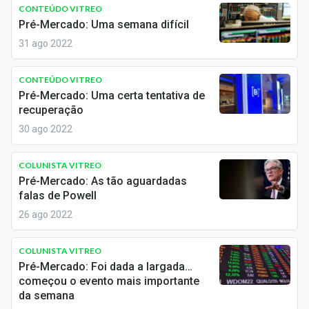
Newsletters
CONTEÚDO VITREO
Pré-Mercado: Uma semana difícil
Cotações
31 ago 2022
Comprar ou vender?
CONTEÚDO VITREO
Pré-Mercado: Uma certa tentativa de
Carteiras Recomendadas
recuperação
30 ago 2022
Central de Dividendos
Central de Fundos Imobiliários
COLUNISTA VITREO
Pré-Mercado: As tão aguardadas
Central dos IPOs
falas de Powell
26 ago 2022
Renda Fixa
COLUNISTA VITREO
Finanças Pessoais
Pré-Mercado: Foi dada a largada…
começou o evento mais importante
Mercados
da semana