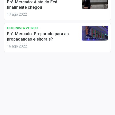
Pré-Mercado: A ata do Fed
Sobre
finalmente chegou
17 ago 2022
Expediente
Contato
COLUNISTA VITREO
Pré-Mercado: Preparado para as
propagandas eleitorais?
16 ago 2022