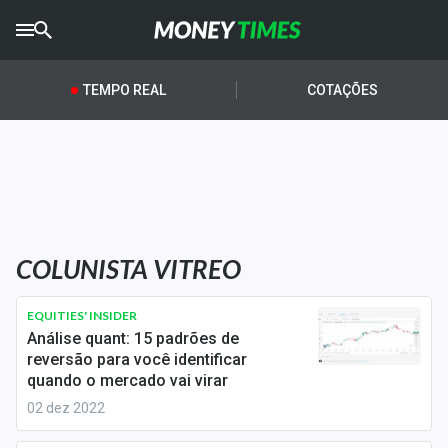
CRYPTO
TIMES
TEMPO REAL
COTAÇÕES
AGRO
TIMES
Ibovespa
Giro do Mercado
COLUNISTA VITREO
Newsletters
Money Trader
EQUITIES' INSIDER
Análise quant: 15 padrões de
Anuncie
reversão para você identificar
quando o mercado vai virar
02 dez 2022
Últimas Notícias