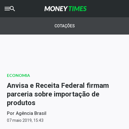
CRYPTO
TIMES
COTAÇÕES
AGRO
TIMES
Ibovespa
Giro do Mercado
ECONOMIA
Newsletters
Anvisa e Receita Federal firmam
Money Trader
parceria sobre importação de
produtos
Anuncie
Por
Agência Brasil
Últimas Notícias
07 maio 2019, 15:43