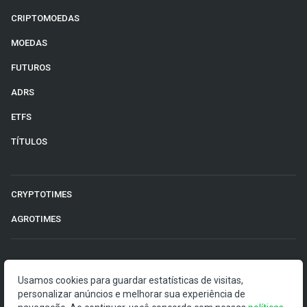
CRIPTOMOEDAS
MOEDAS
FUTUROS
ADRS
ETFS
TÍTULOS
CRYPTOTIMES
AGROTIMES
©2026 Money Times.
Usamos cookies para guardar estatísticas de visitas,
personalizar anúncios e melhorar sua experiência de
O Money Times publica matérias de cunho jornalístico, que