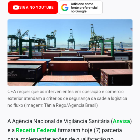
Newsletters
SIGA NO YOUTUBE
Cotações
Comprar ou vender?
Carteiras Recomendadas
Central de Dividendos
Central de Fundos Imobiliários
Central dos IPOs
OEA requer que os intervenientes em operação e comércio
exterior atendam a critérios de segurança da cadeia logística
Renda Fixa
no fluxo (Imagem: Tânia Rêgo/Agência Brasil)
Finanças Pessoais
A Agência Nacional de Vigilância Sanitária (
Anvisa
)
Mercados
e a
Receita Federal
firmaram hoje (7) parceria
para implementar ações de qualificação no