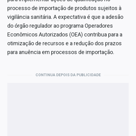
Economia
processo de importação de produtos sujeitos à
Empresas
vigilância sanitária. A expectativa é que a adesão
do órgão regulador ao programa Operadores
Brasil
Econômicos Autorizados (OEA) contribua para a
Política
otimização de recursos e a redução dos prazos
para anuência em processos de importação.
Colunas
Especiais
CONTINUA DEPOIS DA PUBLICIDADE
Internacional
Marketing
Tecnologia
Conteúdo de Marca