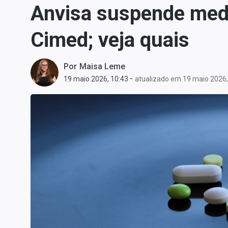
Anvisa suspende med
Carteiras Recomendadas
Central de Dividendos
Cimed; veja quais
Central de Fundos
Imobiliários
Por
Maisa Leme
Central dos IPOs
-
19 maio 2026, 10:43
atualizado em 19 maio 2026,
Renda Fixa
Finanças Pessoais
Mercados
Economia
Empresas
Brasil
Política
Colunas
Especiais