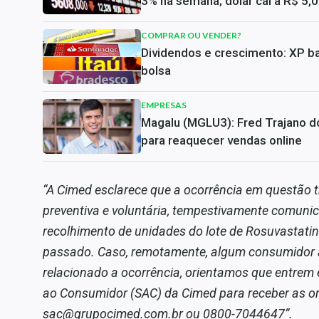
3% na semana; dólar cai a R$ 5,
COMPRAR OU VENDER?
Dividendos e crescimento: XP ba
bolsa
EMPRESAS
Magalu (MGLU3): Fred Trajano do
para reaquecer vendas online
“A Cimed esclarece que a ocorrência em questão
preventiva e voluntária, tempestivamente comuni
recolhimento de unidades do lote de Rosuvastatin
passado. Caso, remotamente, algum consumidor a
relacionado a ocorrência, orientamos que entrem
ao Consumidor (SAC) da Cimed para receber as or
sac@grupocimed.com.br ou 0800-7044647”.