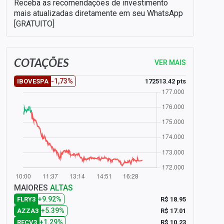
Receba as recomendações de investimento
mais atualizadas diretamente em seu WhatsApp
[GRATUITO]
COTAÇÕES
VER MAIS
-1,73%
172513.42 pts
IBOVESPA
MAIORES
ALTAS
+9.92%
R$ 18.95
FLRY3
+5.39%
R$ 17.01
AZZA3
+1.29%
R$ 10.23
RECV3