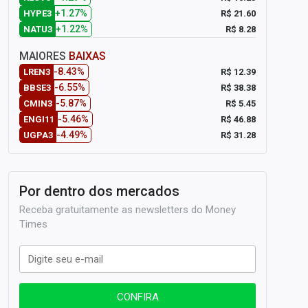
+1.27%
R$ 21.60
HYPE3
+1.22%
R$ 8.28
NATU3
MAIORES
BAIXAS
-8.43%
R$ 12.39
LREN3
-6.55%
R$ 38.38
BBSE3
-5.87%
R$ 5.45
CMIN3
-5.46%
R$ 46.88
ENGI11
-4.49%
R$ 31.28
UGPA3
Por dentro dos mercados
Receba gratuitamente as newsletters do Money
Times