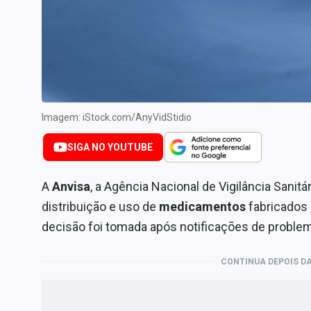
Internacional
Marketing
Tecnologia
Conteúdo de Marca
Sobre
Imagem: iStock.com/AnyVidStidio
Expediente
SIGA NO YOUTUBE
Contato
A
Anvisa
, a Agência Nacional de Vigilância Sanit
distribuição e uso de
medicamentos
fabricados 
decisão foi tomada após notificações de proble
CONTINUA DEPOIS DA