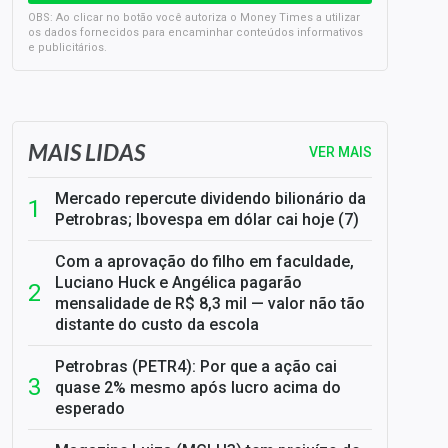
OBS: Ao clicar no botão você autoriza o Money Times a utilizar
os dados fornecidos para encaminhar conteúdos informativos
e publicitários.
SELIC em 14%: A repercussão da decisão sobre os JUROS
MAIS LIDAS
VER MAIS
Mercado repercute dividendo bilionário da
Petrobras; Ibovespa em dólar cai hoje (7)
Com a aprovação do filho em faculdade,
Luciano Huck e Angélica pagarão
mensalidade de R$ 8,3 mil — valor não tão
distante do custo da escola
Petrobras (PETR4): Por que a ação cai
quase 2% mesmo após lucro acima do
esperado