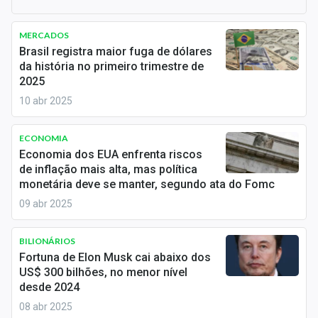
Newsletters
MERCADOS
Cotações
Brasil registra maior fuga de dólares
da história no primeiro trimestre de
Comprar ou vender?
2025
10 abr 2025
Carteiras Recomendadas
Central de Dividendos
ECONOMIA
Economia dos EUA enfrenta riscos
Central de Fundos Imobiliários
de inflação mais alta, mas política
monetária deve se manter, segundo ata do Fomc
Central dos IPOs
09 abr 2025
Renda Fixa
BILIONÁRIOS
Fortuna de Elon Musk cai abaixo dos
Finanças Pessoais
US$ 300 bilhões, no menor nível
desde 2024
Mercados
08 abr 2025