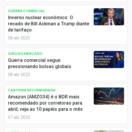
Economia
GUERRA COMERCIAL
Empresas
Inverno nuclear econômico: O
recado de Bill Ackman a Trump diante
Brasil
de tarifaço
08 abr 2025
Política
Colunas
GIRO DO MERCADO
Guerra comercial segue
pressionando bolsas globais
Especiais
08 abr 2025
Internacional
CARTEIRA RECOMENDADA
Marketing
Amazon (AMZO34) é o BDR mais
recomendado por corretoras para
Tecnologia
abril; veja as 10 papéis para o mês
07 abr 2025
Conteúdo de Marca