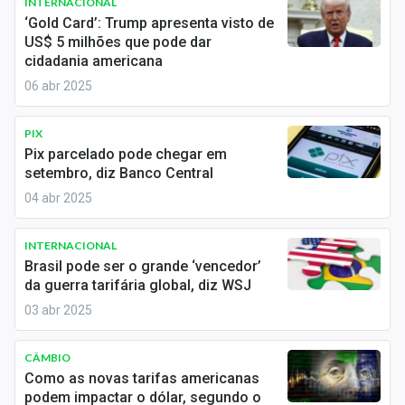
INTERNACIONAL
Sobre
‘Gold Card’: Trump apresenta visto de
US$ 5 milhões que pode dar
Expediente
cidadania americana
06 abr 2025
Contato
PIX
Pix parcelado pode chegar em
setembro, diz Banco Central
04 abr 2025
INTERNACIONAL
Brasil pode ser o grande ‘vencedor’
da guerra tarifária global, diz WSJ
03 abr 2025
CÂMBIO
Como as novas tarifas americanas
podem impactar o dólar, segundo o