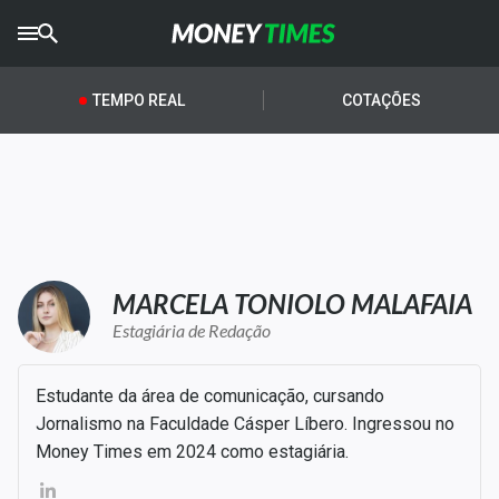
CRYPTO
TIMES
TEMPO REAL
COTAÇÕES
AGRO
TIMES
Ibovespa
Giro do Mercado
MARCELA TONIOLO MALAFAIA
Newsletters
Estagiária de Redação
Money Trader
Estudante da área de comunicação, cursando
Anuncie
Jornalismo na Faculdade Cásper Líbero. Ingressou no
Money Times em 2024 como estagiária.
Últimas Notícias