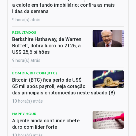
a calote em fundo imobiliário; confira as mais
lidas da semana
9 hora(s) atrás
RESULTADOS
Berkshire Hathaway, de Warren
Buffett, dobra lucro no 2T26, a
US$ 25,6 bilhões
9 hora(s) atrás
BOM DIA, BITCOIN (BTC)
Bitcoin (BTC) fica perto de US$
65 mil após payroll; veja cotação
das principais criptomoedas neste sábado (8)
10 hora(s) atrás
HAPPY HOUR
A gente ainda confunde chefe
duro com líder forte
10 hora(s) atrás