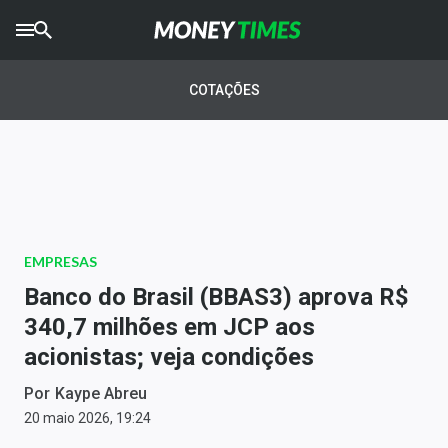
CRYPTO
TIMES
COTAÇÕES
AGRO
TIMES
Ibovespa
Giro do Mercado
EMPRESAS
Newsletters
Banco do Brasil (BBAS3) aprova R$
Money Trader
340,7 milhões em JCP aos
acionistas; veja condições
Anuncie
Por
Kaype Abreu
Últimas Notícias
20 maio 2026, 19:24