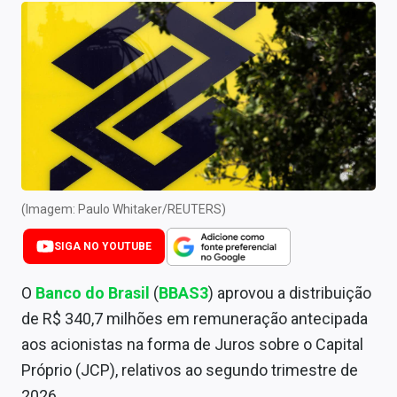
Newsletters
Cotações
Comprar ou vender?
Carteiras Recomendadas
Central de Dividendos
Central de Fundos Imobiliários
(Imagem: Paulo Whitaker/REUTERS)
Central dos IPOs
SIGA NO YOUTUBE
Renda Fixa
O
Banco do Brasil
(
BBAS3
) aprovou a distribuição
de R$ 340,7 milhões em remuneração antecipada
Finanças Pessoais
aos acionistas na forma de Juros sobre o Capital
Mercados
Próprio (JCP), relativos ao segundo trimestre de
2026.