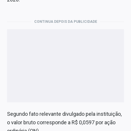
Economia
Empresas
CONTINUA DEPOIS DA PUBLICIDADE
Brasil
Política
Colunas
Especiais
Internacional
Marketing
Tecnologia
Segundo fato relevante divulgado pela instituição,
o valor bruto corresponde a R$ 0,0597 por ação
Conteúdo de Marca
ordinária (ON).