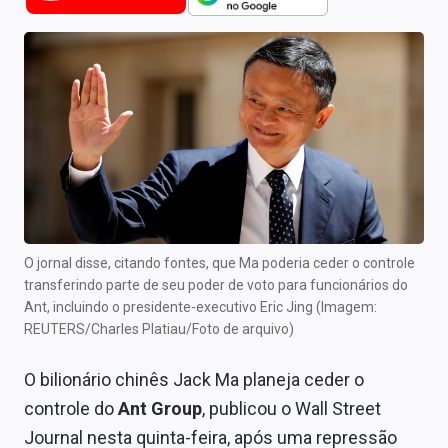
Newsletters
Cotações
Comprar ou vender?
Carteiras Recomendadas
Central de Dividendos
Central de Fundos Imobiliários
O jornal disse, citando fontes, que Ma poderia ceder o controle
Central dos IPOs
transferindo parte de seu poder de voto para funcionários do
Ant, incluindo o presidente-executivo Eric Jing (Imagem:
Renda Fixa
REUTERS/Charles Platiau/Foto de arquivo)
Finanças Pessoais
O bilionário chinês Jack Ma planeja ceder o
controle do
Ant Group
, publicou o Wall Street
Mercados
Journal nesta quinta-feira, após uma repressão