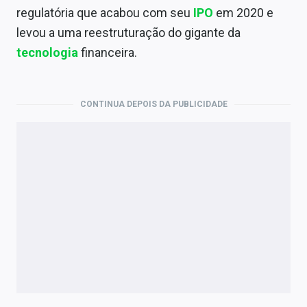
Economia
regulatória que acabou com seu
IPO
em 2020 e
levou a uma reestruturação do gigante da
Empresas
tecnologia
financeira.
Brasil
Política
CONTINUA DEPOIS DA PUBLICIDADE
Colunas
Especiais
Internacional
Marketing
Tecnologia
Conteúdo de Marca