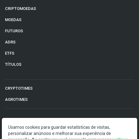
CRIPTOMOEDAS
MOEDAS
FUTUROS
ADRS
ETFS
TÍTULOS
CRYPTOTIMES
AGROTIMES
©2026 Money Times.
Usamos cookies para guardar estatísticas de visitas,
personalizar anúncios e melhorar sua experiência de
O Money Times publica matérias de cunho jornalístico, que