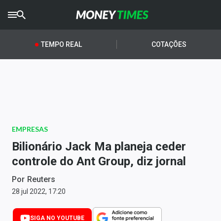
CRYPTO
TIMES
TEMPO REAL
COTAÇÕES
AGRO
TIMES
Ibovespa
Giro do Mercado
EMPRESAS
Newsletters
Bilionário Jack Ma planeja ceder
Money Trader
controle do Ant Group, diz jornal
Anuncie
Por
Reuters
28 jul 2022, 17:20
Últimas Notícias
SIGA NO YOUTUBE