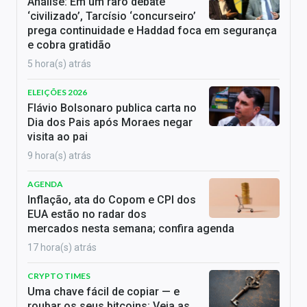
Análise: Em um raro debate
‘civilizado’, Tarcísio ‘concurseiro’
prega continuidade e Haddad foca em segurança
e cobra gratidão
5 hora(s) atrás
ELEIÇÕES 2026
Flávio Bolsonaro publica carta no
Dia dos Pais após Moraes negar
visita ao pai
9 hora(s) atrás
AGENDA
Inflação, ata do Copom e CPI dos
EUA estão no radar dos
mercados nesta semana; confira agenda
17 hora(s) atrás
CRYPTO TIMES
Uma chave fácil de copiar — e
roubar os seus bitcoins: Veja as