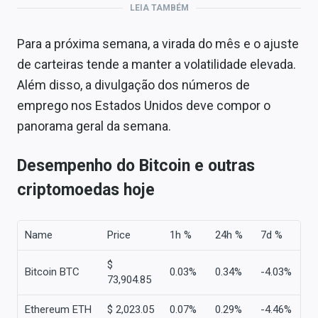
LEIA TAMBÉM
Para a próxima semana, a virada do mês e o ajuste
de carteiras tende a manter a volatilidade elevada.
Além disso, a divulgação dos números de
emprego nos Estados Unidos deve compor o
panorama geral da semana.
Desempenho do Bitcoin e outras
criptomoedas hoje
Name
Price
1h %
24h %
7d %
$
Bitcoin BTC
0.03%
0.34%
-4.03%
73,904.85
Ethereum ETH
$ 2,023.05
0.07%
0.29%
-4.46%