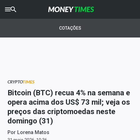
CRYPTO
TIMES
COTAÇÕES
AGRO
TIMES
Ibovespa
Giro do Mercado
CRYPTO
TIMES
Newsletters
Bitcoin (BTC) recua 4% na semana e
Money Trader
opera acima dos US$ 73 mil; veja os
preços das criptomoedas neste
Anuncie
domingo (31)
Últimas Notícias
Por
Lorena Matos