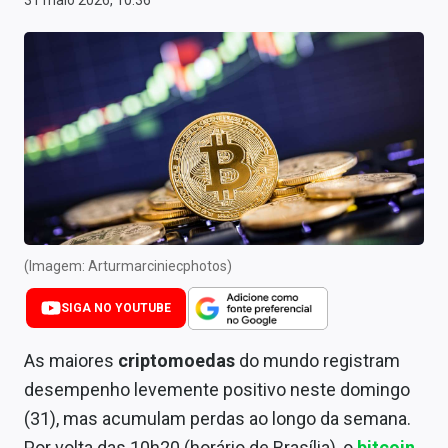
31 maio 2026, 10:36
Newsletters
Cotações
Comprar ou vender?
Carteiras Recomendadas
Central de Dividendos
Central de Fundos Imobiliários
(Imagem: Arturmarciniecphotos)
Central dos IPOs
SIGA NO YOUTUBE
Renda Fixa
As maiores
criptomoedas
do mundo registram
Finanças Pessoais
desempenho levemente positivo neste domingo
Mercados
(31), mas acumulam perdas ao longo da semana.
Por volta das 10h20 (horário de Brasília), o
bitcoin