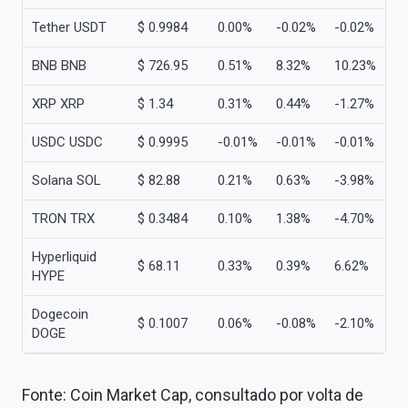
Tether USDT
$ 0.9984
0.00%
-0.02%
-0.02%
BNB BNB
$ 726.95
0.51%
8.32%
10.23%
XRP XRP
$ 1.34
0.31%
0.44%
-1.27%
USDC USDC
$ 0.9995
-0.01%
-0.01%
-0.01%
Solana SOL
$ 82.88
0.21%
0.63%
-3.98%
TRON TRX
$ 0.3484
0.10%
1.38%
-4.70%
Hyperliquid
$ 68.11
0.33%
0.39%
6.62%
HYPE
Dogecoin
$ 0.1007
0.06%
-0.08%
-2.10%
DOGE
Fonte: Coin Market Cap, consultado por volta de