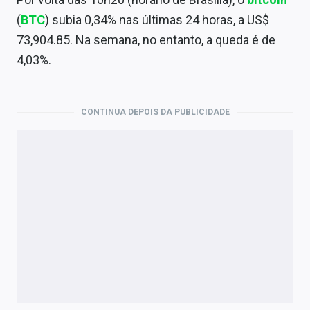
Economia
(
BTC
) subia 0,34% nas últimas 24 horas, a US$
Empresas
73,904.85. Na semana, no entanto, a queda é de
4,03%.
Brasil
Política
CONTINUA DEPOIS DA PUBLICIDADE
Colunas
Especiais
Internacional
Marketing
Tecnologia
Conteúdo de Marca