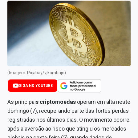
Newsletters
Cotações
Comprar ou vender?
Carteiras Recomendadas
Central de Dividendos
Central de Fundos Imobiliários
(Imagem: Pixabay/vjkombajn)
Central dos IPOs
SIGA NO YOUTUBE
Renda Fixa
As principai
s criptomoedas
operam em alta neste
domingo (7), recuperando parte das fortes perdas
Finanças Pessoais
registradas nos últimos dias. O movimento ocorre
Mercados
após a aversão ao risco que atingiu os mercados
globais na sexta-feira (5), quando dados de