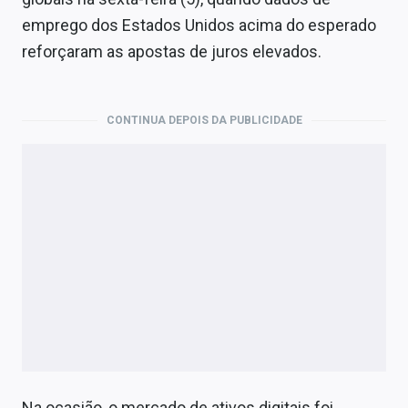
Economia
emprego dos Estados Unidos acima do esperado
Empresas
reforçaram as apostas de juros elevados.
Brasil
CONTINUA DEPOIS DA PUBLICIDADE
Política
Colunas
Especiais
Internacional
Marketing
Tecnologia
Conteúdo de Marca
Na ocasião, o mercado de ativos digitais foi