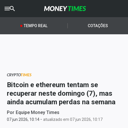
CRYPTO
TIMES
TEMPO REAL
COTAÇÕES
AGRO
TIMES
Ibovespa
Giro do Mercado
CRYPTO
TIMES
Newsletters
Bitcoin e ethereum tentam se
Money Trader
recuperar neste domingo (7), mas
ainda acumulam perdas na semana
Anuncie
Por
Equipe Money Times
-
Últimas Notícias
07 jun 2026, 10:14
atualizado em 07 jun 2026, 10:17