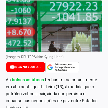
Newsletters
Cotações
Comprar ou vender?
Carteiras Recomendadas
Central de Dividendos
Central de Fundos Imobiliários
(Imagem: REUTERS/Kim Kyung-Hoon)
Central dos IPOs
SIGA NO YOUTUBE
Renda Fixa
As
bolsas asiáticas
fecharam majoritariamente
em alta nesta quarta-feira (13), à medida que o
Finanças Pessoais
petróleo voltou a cair, ainda que persista o
Mercados
impasse nas negociações de paz entre Estados
Unidos e Irã.