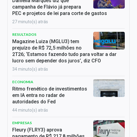
Daniella Marques diz que
campanha de Flávio já prepara
PEC e projetos de lei para corte de gastos
27 minuto(s) atrás
RESULTADOS
Magazine Luiza (MGLU3) tem
prejuízo de R$ 72,5 milhões no
2T26; ‘Estamos fazendo tudo para voltar a dar
lucro sem depender dos juros’, diz CFO
34 minuto(s) atrás
ECONOMIA
Ritmo frenético de investimentos
em IA entra no radar de
autoridades do Fed
44 minuto(s) atrás
EMPRESAS
Fleury (FLRY3) aprova
pagamento de R$ 217,8 milhões