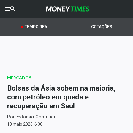
CRYPTO
TIMES
TEMPO REAL
COTAÇÕES
AGRO
TIMES
Ibovespa
Giro do Mercado
MERCADOS
Newsletters
Bolsas da Ásia sobem na maioria,
Money Trader
com petróleo em queda e
recuperação em Seul
Anuncie
Por
Estadão Conteúdo
Últimas Notícias
13 maio 2026, 6:30