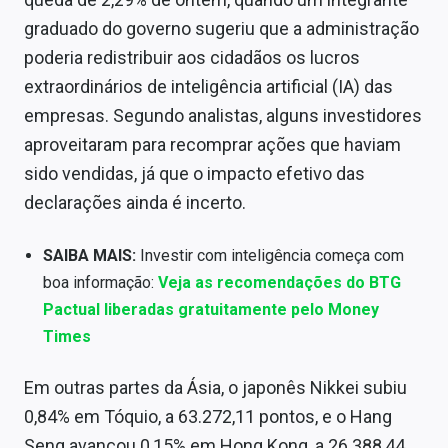
Sobre
graduado do governo sugeriu que a administração
poderia redistribuir aos cidadãos os lucros
Expediente
extraordinários de inteligência artificial (IA) das
Contato
empresas. Segundo analistas, alguns investidores
aproveitaram para recomprar ações que haviam
sido vendidas, já que o impacto efetivo das
declarações ainda é incerto.
SAIBA MAIS:
Investir com inteligência começa com
boa informação:
Veja as recomendações do BTG
Pactual liberadas gratuitamente pelo Money
Times
Em outras partes da Ásia, o japonês Nikkei subiu
0,84% em Tóquio, a 63.272,11 pontos, e o Hang
Seng avançou 0,15% em Hong Kong, a 26.388,44