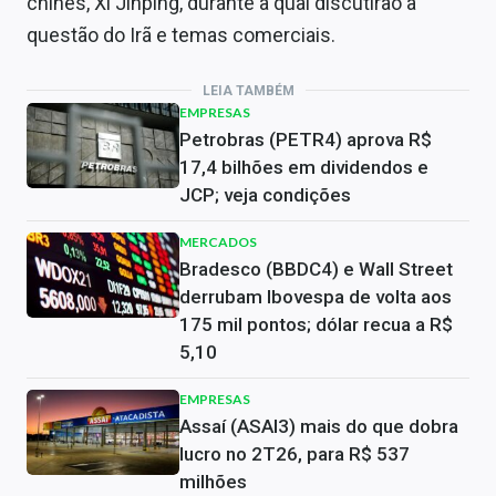
chinês, Xi Jinping, durante a qual discutirão a
questão do Irã e temas comerciais.
LEIA TAMBÉM
EMPRESAS
Petrobras (PETR4) aprova R$
17,4 bilhões em dividendos e
JCP; veja condições
MERCADOS
Bradesco (BBDC4) e Wall Street
derrubam Ibovespa de volta aos
175 mil pontos; dólar recua a R$
5,10
EMPRESAS
Assaí (ASAI3) mais do que dobra
lucro no 2T26, para R$ 537
milhões