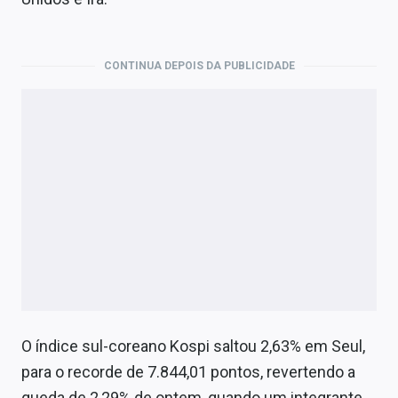
Economia
Empresas
CONTINUA DEPOIS DA PUBLICIDADE
Brasil
Política
Colunas
Especiais
Internacional
Marketing
Tecnologia
O índice sul-coreano Kospi saltou 2,63% em Seul,
para o recorde de 7.844,01 pontos, revertendo a
Conteúdo de Marca
queda de 2,29% de ontem, quando um integrante