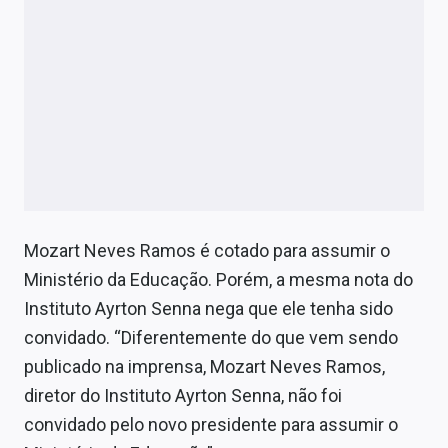
Economia
Empresas
Brasil
Política
Colunas
Especiais
Mozart Neves Ramos é cotado para assumir o
Internacional
Ministério da Educação. Porém, a mesma nota do
Instituto Ayrton Senna nega que ele tenha sido
Marketing
convidado. “Diferentemente do que vem sendo
Tecnologia
publicado na imprensa, Mozart Neves Ramos,
diretor do Instituto Ayrton Senna, não foi
Conteúdo de Marca
convidado pelo novo presidente para assumir o