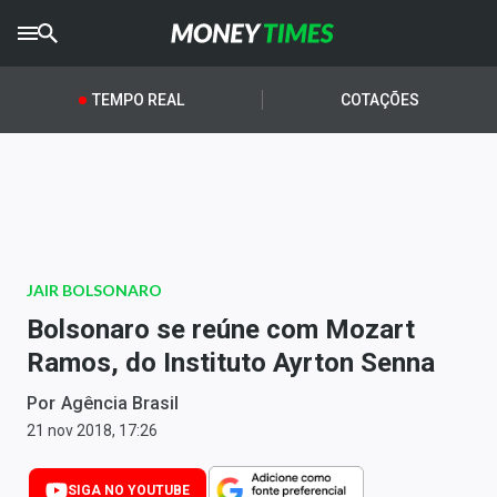
CRYPTO
TIMES
TEMPO REAL
COTAÇÕES
AGRO
TIMES
Ibovespa
Giro do Mercado
JAIR BOLSONARO
Newsletters
Bolsonaro se reúne com Mozart
Money Trader
Ramos, do Instituto Ayrton Senna
Anuncie
Por
Agência Brasil
21 nov 2018, 17:26
Últimas Notícias
SIGA NO YOUTUBE