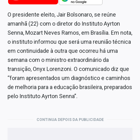
Newsletters
O presidente eleito, Jair Bolsonaro, se reúne
Cotações
amanhã (22) com o diretor do Instituto Ayrton
Comprar ou vender?
Senna, Mozart Neves Ramos, em Brasília. Em nota,
o instituto informou que será uma reunião técnica
Carteiras Recomendadas
em continuidade à outra que ocorreu há uma
semana com o ministro extraordinário da
Central de Dividendos
transição, Onyx Lorenzoni. O comunicado diz que
Central de Fundos Imobiliários
“foram apresentados um diagnóstico e caminhos
de melhoria para a educação brasileira, preparados
Central dos IPOs
pelo Instituto Ayrton Senna”.
Renda Fixa
Finanças Pessoais
CONTINUA DEPOIS DA PUBLICIDADE
Mercados