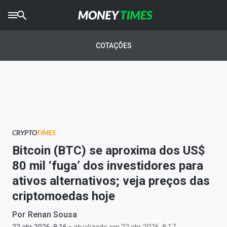
CRYPTO
TIMES
COTAÇÕES
AGRO
TIMES
Ibovespa
Giro do Mercado
CRYPTO
TIMES
Newsletters
Bitcoin (BTC) se aproxima dos US$
Money Trader
80 mil ‘fuga’ dos investidores para
ativos alternativos; veja preços das
Anuncie
criptomoedas hoje
Últimas Notícias
Por
Renan Sousa
-