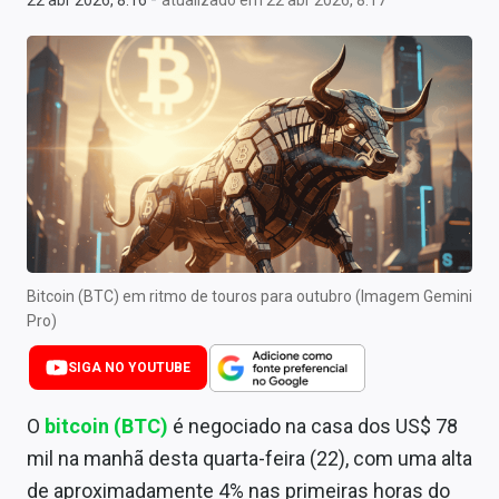
22 abr 2026, 8:16
atualizado em 22 abr 2026, 8:17
Newsletters
Cotações
Comprar ou vender?
Carteiras Recomendadas
Central de Dividendos
Central de Fundos Imobiliários
Bitcoin (BTC) em ritmo de touros para outubro (Imagem Gemini
Central dos IPOs
Pro)
Renda Fixa
SIGA NO YOUTUBE
Finanças Pessoais
O
bitcoin (BTC)
é negociado na casa dos US$ 78
Mercados
mil na manhã desta quarta-feira (22), com uma alta
de aproximadamente 4% nas primeiras horas do