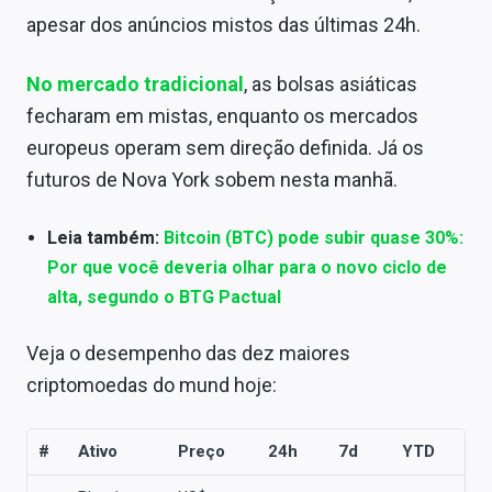
Conteúdo de Marca
apesar dos anúncios mistos das últimas 24h.
Sobre
No mercado tradicional
, as bolsas asiáticas
Expediente
fecharam em mistas, enquanto os mercados
europeus operam sem direção definida. Já os
Contato
futuros de Nova York sobem nesta manhã.
Leia também:
Bitcoin (BTC) pode subir quase 30%:
Por que você deveria olhar para o novo ciclo de
alta, segundo o BTG Pactual
Veja o desempenho das dez maiores
criptomoedas do mund hoje:
#
Ativo
Preço
24h
7d
YTD