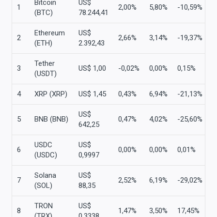
Bitcoin
US$
1
2,00%
5,80%
-10,59%
(BTC)
78.244,41
Ethereum
US$
2
2,66%
3,14%
-19,37%
(ETH)
2.392,43
Tether
3
US$ 1,00
-0,02%
0,00%
0,15%
(USDT)
4
XRP (XRP)
US$ 1,45
0,43%
6,94%
-21,13%
US$
5
BNB (BNB)
0,47%
4,02%
-25,60%
642,25
USDC
US$
6
0,00%
0,00%
0,01%
(USDC)
0,9997
Solana
US$
7
2,52%
6,19%
-29,02%
(SOL)
88,35
TRON
US$
8
1,47%
3,50%
17,45%
(TRX)
0,3338