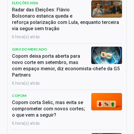
ELEIÇÕES 2026
Radar das Eleições: Flávio
Bolsonaro estanca queda e
reforça polarização com Lula, enquanto terceira
via segue sem tração
6 hora(s) atrás
GIRO DO MERCADO
Copom deixa porta aberta para
novo corte em setembro, mas
com espaço menor, diz economista-chefe da G5
Partners
6 hora(s) atrás
COPOM
Copom corta Selic, mas evita se
comprometer com novos cortes;
o que vem a seguir?
6 hora(s) atrás