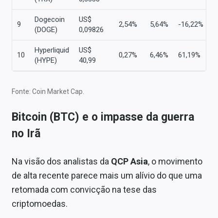
Dogecoin
US$
9
2,54%
5,64%
-16,22%
(DOGE)
0,09826
Hyperliquid
US$
10
0,27%
6,46%
61,19%
(HYPE)
40,99
Fonte: Coin Market Cap.
Bitcoin (BTC) e o impasse da guerra
no Irã
Na visão dos analistas da
QCP Asia
, o movimento
de alta recente parece mais um alívio do que uma
retomada com convicção na tese das
criptomoedas.