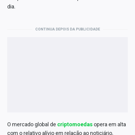
Economia
dia.
Empresas
Brasil
CONTINUA DEPOIS DA PUBLICIDADE
Política
Money Trader
Colunas
Especiais
Internacional
Marketing
Tecnologia
O mercado global de
criptomoedas
opera em alta
com o relativo alívio em relação ao noticiário,