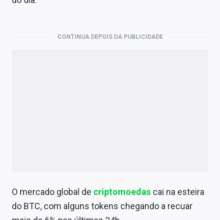
Economia
Empresas
CONTINUA DEPOIS DA PUBLICIDADE
Brasil
Política
Colunas
Especiais
Internacional
Marketing
Tecnologia
O mercado global de
criptomoedas
cai na esteira
Conteúdo de Marca
do BTC, com alguns tokens chegando a recuar