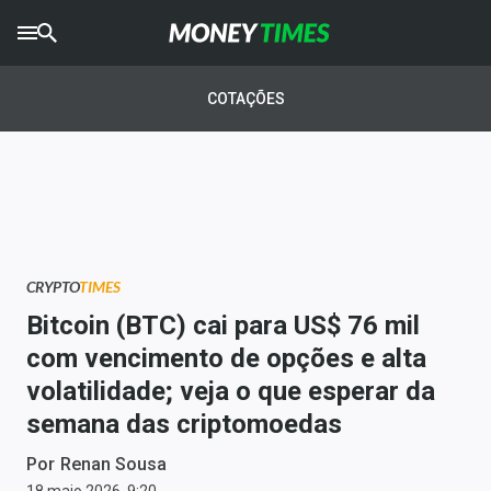
CRYPTO
TIMES
COTAÇÕES
AGRO
TIMES
Ibovespa
Giro do Mercado
CRYPTO
TIMES
Newsletters
Bitcoin (BTC) cai para US$ 76 mil
Money Trader
com vencimento de opções e alta
volatilidade; veja o que esperar da
Anuncie
semana das criptomoedas
Últimas Notícias
Por
Renan Sousa