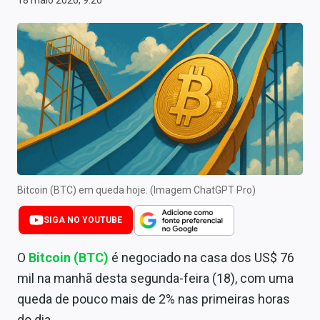
18 maio 2026, 9:20
Newsletters
Cotações
Comprar ou vender?
Carteiras Recomendadas
Central de Dividendos
Central de Fundos Imobiliários
Bitcoin (BTC) em queda hoje. (Imagem ChatGPT Pro)
Central dos IPOs
SIGA NO YOUTUBE
Renda Fixa
O
Bitcoin (BTC)
é negociado na casa dos US$ 76
Finanças Pessoais
mil na manhã desta segunda-feira (18), com uma
Mercados
queda de pouco mais de 2% nas primeiras horas
do dia.