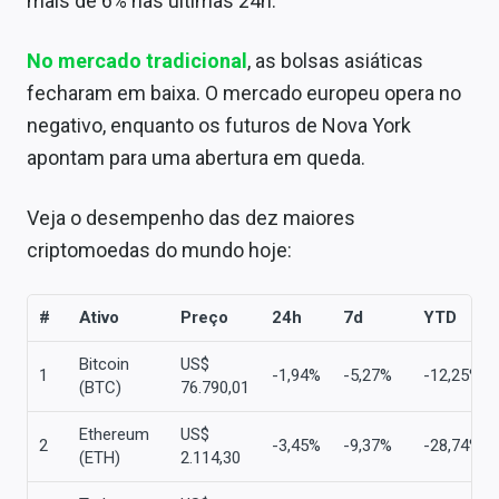
mais de 6% nas últimas 24h.
Sobre
No mercado tradicional
, as bolsas asiáticas
Expediente
fecharam em baixa. O mercado europeu opera no
Contato
negativo, enquanto os futuros de Nova York
apontam para uma abertura em queda.
Veja o desempenho das dez maiores
criptomoedas do mundo hoje:
#
Ativo
Preço
24h
7d
YTD
Bitcoin
US$
1
-1,94%
-5,27%
-12,25%
(BTC)
76.790,01
Ethereum
US$
2
-3,45%
-9,37%
-28,74%
(ETH)
2.114,30