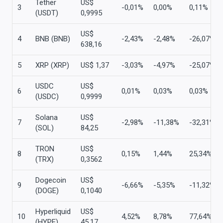
Tether
US$
3
-0,01%
0,00%
0,11%
(USDT)
0,9995
US$
4
BNB (BNB)
-2,43%
-2,48%
-26,07%
638,16
5
XRP (XRP)
US$ 1,37
-3,03%
-4,97%
-25,07%
USDC
US$
6
0,01%
0,03%
0,03%
(USDC)
0,9999
Solana
US$
7
-2,98%
-11,38%
-32,31%
(SOL)
84,25
TRON
US$
8
0,15%
1,44%
25,34%
(TRX)
0,3562
Dogecoin
US$
9
-6,66%
-5,35%
-11,32%
(DOGE)
0,1040
Hyperliquid
US$
10
4,52%
8,78%
77,64%
(HYPE)
45,17