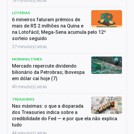
18 minuto(s) atrás
LOTERIAS
6 mineiros faturam prêmios de
mais de R$ 2 milhões na Quina e
na Lotofácil; Mega-Sena acumula pelo 12º
sorteio seguido
27 minuto(s) atrás
MORNING TIMES
Mercado repercute dividendo
bilionário da Petrobras; Ibovespa
em dólar cai hoje (7)
40 minuto(s) atrás
TREASURIES
Nas máximas: o que a disparada
dos Treasuries indica sobre a
credibilidade do Fed — e por que ela não explica
tudo
44 minuto(s) atrás