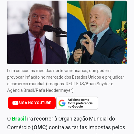
Newsletters
Cotações
Comprar ou vender?
Carteiras Recomendadas
Central de Dividendos
Central de Fundos Imobiliários
Lula criticou as medidas norte-americanas, que podem
provocar inflação no mercado dos Estados Unidos e prejudicar
Central dos IPOs
o comércio mundial. (Imagens: REUTERS/Brian Snyder e
Agência Brasil/Rafa Neddermeyer)
Renda Fixa
SIGA NO YOUTUBE
Finanças Pessoais
O
Brasil
irá recorrer à Organização Mundial do
Mercados
Comércio (
OMC
) contra as tarifas impostas pelos