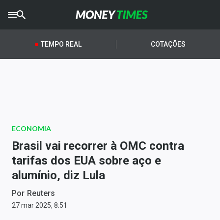
CRYPTO
TIMES
TEMPO REAL
COTAÇÕES
AGRO
TIMES
Ibovespa
Giro do Mercado
ECONOMIA
Newsletters
Brasil vai recorrer à OMC contra
Money Trader
tarifas dos EUA sobre aço e
alumínio, diz Lula
Anuncie
Por
Reuters
Últimas Notícias
27 mar 2025, 8:51