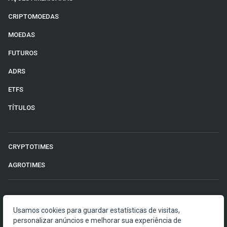
CRIPTOMOEDAS
MOEDAS
FUTUROS
ADRS
ETFS
TÍTULOS
CRYPTOTIMES
AGROTIMES
©2026 Money Times.
Usamos cookies para guardar estatísticas de visitas,
personalizar anúncios e melhorar sua experiência de
O Money Times publica matérias de cunho jornalístico, que