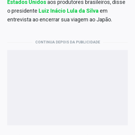
Estados Unidos
aos produtores brasileiros, disse
Economia
o presidente
Luiz Inácio Lula da Silva
em
Empresas
entrevista ao encerrar sua viagem ao Japão.
Brasil
Política
CONTINUA DEPOIS DA PUBLICIDADE
Colunas
Especiais
Internacional
Marketing
Tecnologia
Conteúdo de Marca