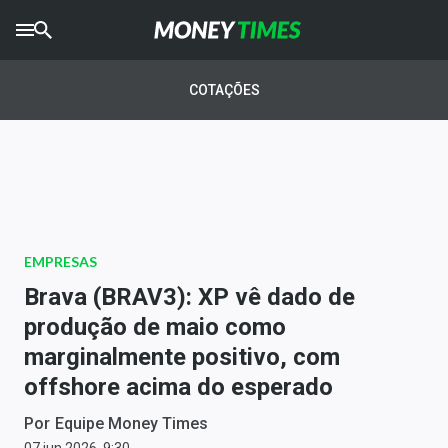
CRYPTO
TIMES
COTAÇÕES
AGRO
TIMES
Ibovespa
Giro do Mercado
EMPRESAS
Newsletters
Brava (BRAV3): XP vê dado de
Money Trader
produção de maio como
marginalmente positivo, com
Anuncie
offshore acima do esperado
Últimas Notícias
Por
Equipe Money Times