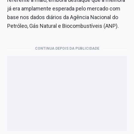
Economia
já era amplamente esperada pelo mercado com
Empresas
base nos dados diários da Agência Nacional do
Petróleo, Gás Natural e Biocombustíveis (ANP).
Brasil
Política
CONTINUA DEPOIS DA PUBLICIDADE
Colunas
Especiais
Internacional
Marketing
Tecnologia
Conteúdo de Marca