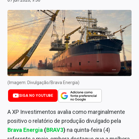
07 jun 2026, 9:30
Newsletters
Cotações
Comprar ou vender?
Carteiras Recomendadas
Central de Dividendos
Central de Fundos Imobiliários
(Imagem: Divulgação/Brava Energia)
Central dos IPOs
SIGA NO YOUTUBE
Renda Fixa
A XP Investimentos avalia como marginalmente
Finanças Pessoais
positivo o relatório de produção divulgado pela
Mercados
Brava Energia
(
BRAV3
)
na quinta-feira (4)
referente a maio, embora destaque que a melhora