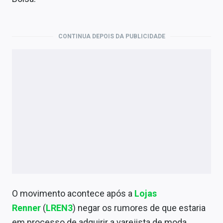
Economia
Empresas
CONTINUA DEPOIS DA PUBLICIDADE
Brasil
Política
Colunas
Especiais
Internacional
Marketing
Tecnologia
O movimento acontece após a
Lojas
Renner
(
LREN3
) negar os rumores de que estaria
Conteúdo de Marca
em processo de adquirir a varejista de moda.