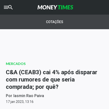
CRYPTO
TIMES
COTAÇÕES
AGRO
TIMES
Ibovespa
Giro do Mercado
MERCADOS
Newsletters
C&A (CEAB3) cai 4% após disparar
Money Trader
com rumores de que seria
comprada; por quê?
Anuncie
Por
Iasmin Rao Paiva
Últimas Notícias
17 jan 2023, 13:16