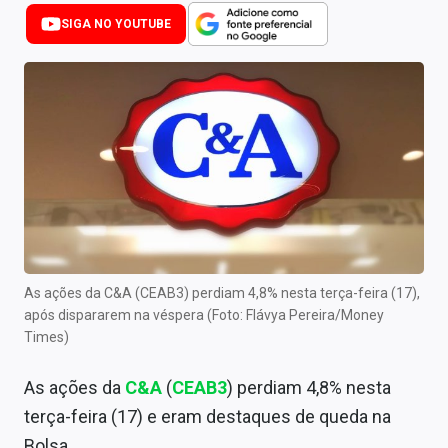
Newsletters
SIGA NO YOUTUBE
Cotações
Comprar ou vender?
Carteiras Recomendadas
Central de Dividendos
Central de Fundos Imobiliários
Central dos IPOs
As ações da C&A (CEAB3) perdiam 4,8% nesta terça-feira (17),
após dispararem na véspera (Foto: Flávya Pereira/Money
Renda Fixa
Times)
Finanças Pessoais
As ações da
C&A
(
CEAB3
) perdiam 4,8% nesta
Mercados
terça-feira (17) e eram destaques de queda na
Bolsa.