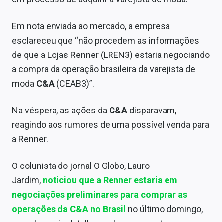
Sobre
Em nota enviada ao mercado, a empresa
Expediente
esclareceu que “não procedem as informações
Contato
de que a Lojas Renner (LREN3) estaria negociando
a compra da operação brasileira da varejista de
moda
C&A
(CEAB3)”.
Na véspera, as ações da
C&A
disparavam,
reagindo aos rumores de uma possível venda para
a Renner.
O colunista do jornal O Globo, Lauro
Jardim,
noticiou que a Renner estaria em
negociações preliminares para comprar as
operações da
C&A
no Brasil
no último domingo,