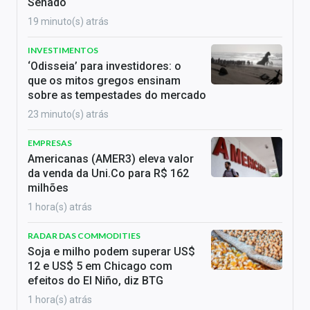
Senado
19 minuto(s) atrás
INVESTIMENTOS
‘Odisseia’ para investidores: o
que os mitos gregos ensinam
sobre as tempestades do mercado
23 minuto(s) atrás
EMPRESAS
Americanas (AMER3) eleva valor
da venda da Uni.Co para R$ 162
milhões
1 hora(s) atrás
RADAR DAS COMMODITIES
Soja e milho podem superar US$
12 e US$ 5 em Chicago com
efeitos do El Niño, diz BTG
1 hora(s) atrás