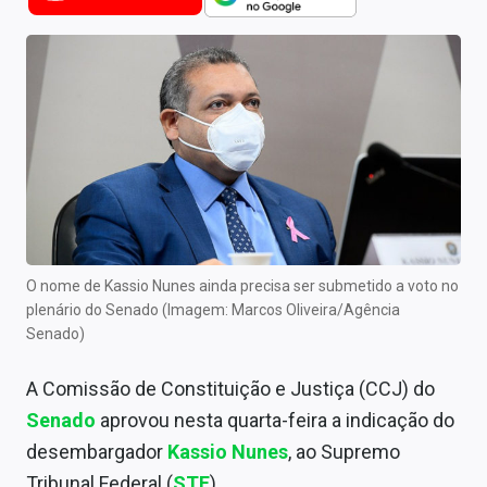
Newsletters
Cotações
Comprar ou vender?
Carteiras Recomendadas
Central de Dividendos
Central de Fundos Imobiliários
O nome de Kassio Nunes ainda precisa ser submetido a voto no
Central dos IPOs
plenário do Senado (Imagem: Marcos Oliveira/Agência
Senado)
Renda Fixa
A Comissão de Constituição e Justiça (CCJ) do
Finanças Pessoais
Senado
aprovou nesta quarta-feira a indicação do
Mercados
desembargador
Kassio Nunes
, ao Supremo
Tribunal Federal (
STF
).