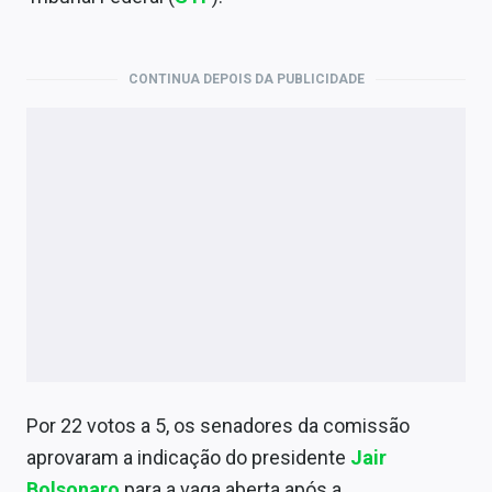
Economia
Empresas
CONTINUA DEPOIS DA PUBLICIDADE
Brasil
Política
Colunas
Especiais
Internacional
Marketing
Tecnologia
Por 22 votos a 5, os senadores da comissão
aprovaram a indicação do presidente
Jair
Conteúdo de Marca
Bolsonaro
para a vaga aberta após a