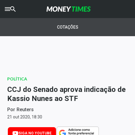
CRYPTO
TIMES
COTAÇÕES
AGRO
TIMES
Ibovespa
Giro do Mercado
POLÍTICA
Newsletters
CCJ do Senado aprova indicação de
Money Trader
Kassio Nunes ao STF
Anuncie
Por
Reuters
21 out 2020, 18:30
Últimas Notícias
SIGA NO YOUTUBE