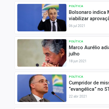
POLÍTICA
Bolsonaro indica 
viabilizar aprovaç
06 jul 2021
POLÍTICA
Marco Aurélio adi
julho
18 jun 2021
POLÍTICA
Cumpridor de mis
“evangélica” no S
22 abr 2021