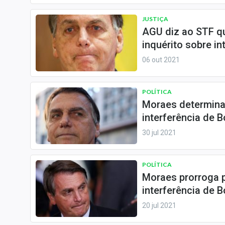
Especiais
JUSTIÇA
Internacional
AGU diz ao STF q
Marketing
inquérito sobre in
Tecnologia
06 out 2021
Conteúdo de Marca
POLÍTICA
Sobre
Moraes determina
Expediente
interferência de 
Contato
30 jul 2021
POLÍTICA
Moraes prorroga p
interferência de 
20 jul 2021