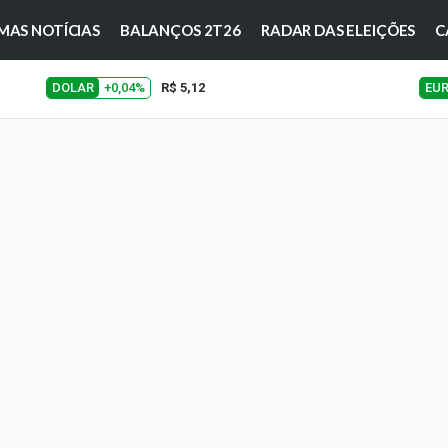
MAS NOTÍCIAS
BALANÇOS 2T26
RADAR DAS ELEIÇÕES
C
DOLAR
+0,04%
R$ 5,12
EU