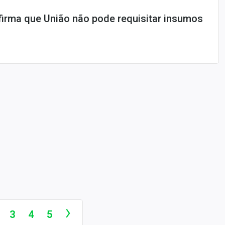
firma que União não pode requisitar insumos
3
4
5