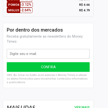
-3.12%
R$ 4.66
POMO4
-2.64%
R$ 4.79
MGLU3
Por dentro dos mercados
Receba gratuitamente as newsletters do Money
Times
OBS: Ao clicar no botão você autoriza o Money Times a utilizar
os dados fornecidos para encaminhar conteúdos informativos
e publicitários.
SELIC em 14%: A repercussão da decisão sobre os JUROS
MAIS LIDAS
VER MAIS