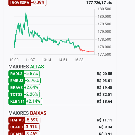
−0,09%
177.726,17 pts
IBOVESPA
MAIORES
ALTAS
+5.87%
R$ 20.55
RADL3
+2.76%
R$ 93.01
EMBJ3
+2.64%
R$ 19.45
BRAV3
+2.26%
R$ 32.51
TOTS3
+2.14%
R$ 18.64
KLBN11
MAIORES
BAIXAS
-5.69%
R$ 11.11
HAPV3
-3.91%
R$ 9.34
CEAB3
-3.46%
R$ 3.91
CSAN3