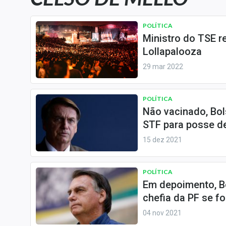
Carteiras Recomendadas
Central de Dividendos
POLÍTICA
Ministro do TSE re
Central de Fundos
Lollapalooza
Imobiliários
29 mar 2022
Central dos IPOs
Renda Fixa
POLÍTICA
Finanças Pessoais
Não vacinado, Bol
Mercados
STF para posse 
Economia
15 dez 2021
Empresas
Brasil
POLÍTICA
Política
Em depoimento, B
chefia da PF se f
Money Trader
04 nov 2021
Colunas