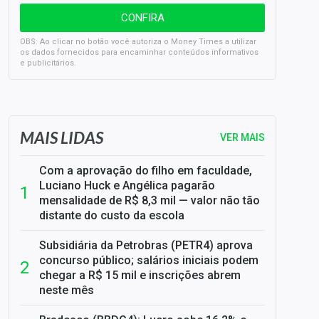
OBS: Ao clicar no botão você autoriza o Money Times a utilizar
os dados fornecidos para encaminhar conteúdos informativos
e publicitários.
SELIC em 14%: A repercussão da decisão sobre os JUROS
MAIS LIDAS
VER MAIS
Com a aprovação do filho em faculdade,
Luciano Huck e Angélica pagarão
mensalidade de R$ 8,3 mil — valor não tão
distante do custo da escola
Subsidiária da Petrobras (PETR4) aprova
concurso público; salários iniciais podem
chegar a R$ 15 mil e inscrições abrem
neste mês