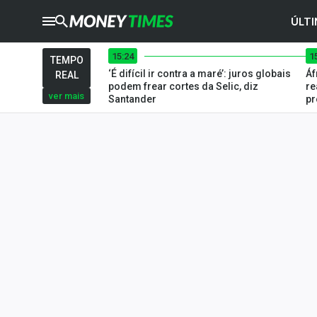
ÚLTI
15:24
1
CRYPTO
TIMES
TEMPO
‘É difícil ir contra a maré’: juros globais
Áf
REAL
AGRO
TIMES
podem frear cortes da Selic, diz
re
ver mais
Santander
p
Ibovespa
Giro do Mercado
Newsletters
Money Trader
Anuncie
Últimas Notícias
Newsletters
Cotações
Comprar ou vender?