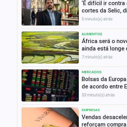
‘É difícil ir cont
cortes da Selic, 
5 minuto(s) atrás
ALIMENTOS
África será o nov
ainda está longe
7 minuto(s) atrás
MERCADOS
Bolsas da Europa
de acordo entre E
33 minuto(s) atrás
EMPRESAS
Vendas desacele
reforçam compra 