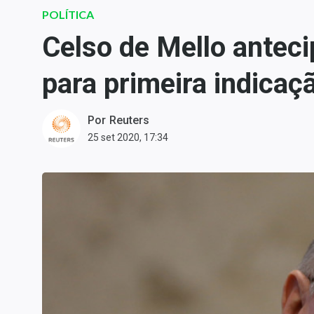
Carteiras Recomendadas
POLÍTICA
Central de Dividendos
Celso de Mello anteci
Central de Fundos
para primeira indicaç
Imobiliários
Central dos IPOs
Renda Fixa
Por
Reuters
25 set 2020, 17:34
Finanças Pessoais
Mercados
Economia
Empresas
Brasil
Política
Colunas
Especiais