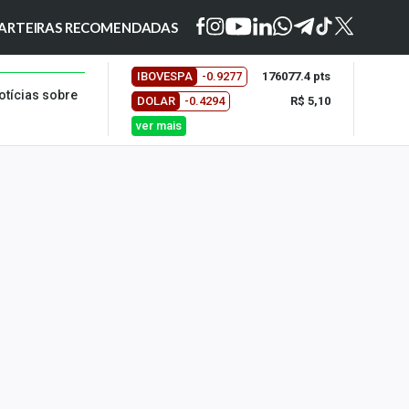
ARTEIRAS RECOMENDADAS
IBOVESPA
-0.9277
176077.4 pts
otícias sobre
DOLAR
-0.4294
R$ 5,10
ver mais