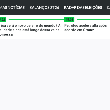
MAS NOTÍCIAS
BALANÇOS 2T26
RADAR DAS ELEIÇÕES
C
5:22
15:08
rica será o novo celeiro do mundo? A
Petróleo acelera alta após n
alidade ainda está longe dessa velha
acordo em Ormuz
romessa