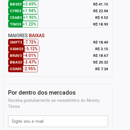
+3.69%
R$ 41.15
BBSE3
+1.94%
R$ 22.04
CYRE3
+1.93%
R$ 9.52
CEAB3
+1.23%
R$ 18.93
TIMS3
MAIORES
BAIXAS
-7.72%
R$ 18.40
SMFT3
-5.12%
R$ 3.15
VAMO3
-4.01%
R$ 18.67
BRAV3
-3.47%
R$ 20.32
BBAS3
-2.95%
R$ 7.24
USIM5
Por dentro dos mercados
Receba gratuitamente as newsletters do Money
Times