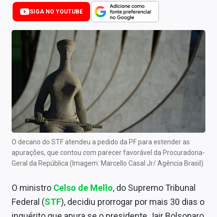
Newsletters
SIGA NO YOUTUBE
Cotações
Comprar ou vender?
Carteiras Recomendadas
Central de Dividendos
Central de Fundos Imobiliários
Central dos IPOs
O decano do STF atendeu a pedido da PF para estender as
apurações, que contou com parecer favorável da Procuradoria-
Renda Fixa
Geral da República (Imagem: Marcello Casal Jr/ Agência Brasil)
Finanças Pessoais
O ministro
Celso de Mello
, do Supremo Tribunal
Mercados
Federal (
STF
), decidiu prorrogar por mais 30 dias o
inquérito que apura se o presidente Jair Bolsonaro