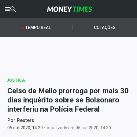
CRYPTO
TIMES
TEMPO REAL
COTAÇÕES
AGRO
TIMES
Ibovespa
Giro do Mercado
JUSTIÇA
Newsletters
Celso de Mello prorroga por mais 30
Money Trader
dias inquérito sobre se Bolsonaro
interferiu na Polícia Federal
Anuncie
Por
Reuters
-
Últimas Notícias
05 out 2020, 14:29
atualizado em 05 out 2020, 14:30