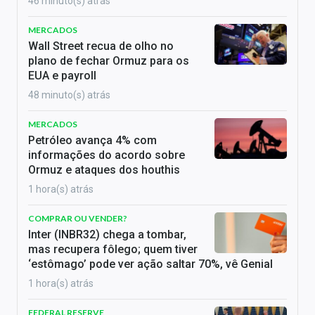
46 minuto(s) atrás
MERCADOS
Wall Street recua de olho no
plano de fechar Ormuz para os
EUA e payroll
48 minuto(s) atrás
MERCADOS
Petróleo avança 4% com
informações do acordo sobre
Ormuz e ataques dos houthis
1 hora(s) atrás
COMPRAR OU VENDER?
Inter (INBR32) chega a tombar,
mas recupera fôlego; quem tiver
‘estômago’ pode ver ação saltar 70%, vê Genial
1 hora(s) atrás
FEDERAL RESERVE