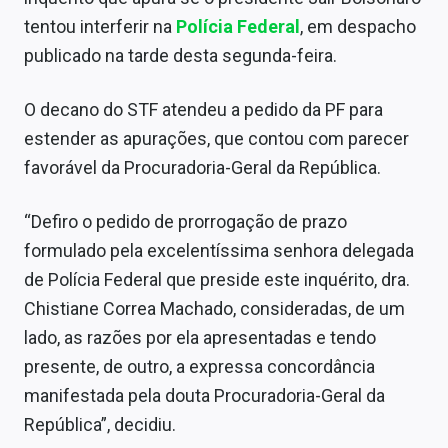
Economia
tentou interferir na
Polícia Federal
, em despacho
Empresas
publicado na tarde desta segunda-feira.
Brasil
O decano do STF atendeu a pedido da PF para
estender as apurações, que contou com parecer
Política
favorável da Procuradoria-Geral da República.
Colunas
“Defiro o pedido de prorrogação de prazo
Especiais
formulado pela excelentíssima senhora delegada
Internacional
de Polícia Federal que preside este inquérito, dra.
Chistiane Correa Machado, consideradas, de um
Marketing
lado, as razões por ela apresentadas e tendo
Tecnologia
presente, de outro, a expressa concordância
manifestada pela douta Procuradoria-Geral da
Conteúdo de Marca
República”, decidiu.