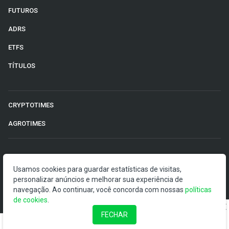
FUTUROS
ADRS
ETFS
TÍTULOS
CRYPTOTIMES
AGROTIMES
©2026 Money Times.
Usamos cookies para guardar estatísticas de visitas,
personalizar anúncios e melhorar sua experiência de
O Money Times publica matérias de cunho jornalístico, que
navegação. Ao continuar, você concorda com nossas
políticas
visam a democratização da informação. Nossas
de cookies
.
publicações devem ser compreendidas como boletins
anunciadores e divulgadores, e não como uma
FECHAR
recomendação de investimento.