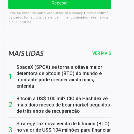
OBS: Ao clicar no botão você autoriza o Money Times a utilizar
os dados fornecidos para encaminhar conteúdos informativos
e publicitários.
SELIC em 14%: A repercussão da decisão sobre os JUROS
MAIS LIDAS
VER MAIS
SpaceX (SPCX) se torna a oitava maior
detentora de bitcoin (BTC) do mundo e
montante pode crescer ainda mais;
entenda
Bitcoin a US$ 100 mil? CIO da Hashdex vê
mais dois meses de bear market seguidos
de três anos de recuperação
Strategy faz nova venda de bitcoins (BTC)
no valor de US$ 104 milhões para financiar