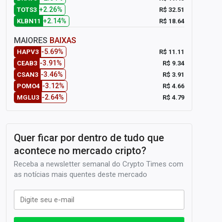
+2.26%
R$ 32.51
TOTS3
+2.14%
R$ 18.64
KLBN11
MAIORES
BAIXAS
-5.69%
R$ 11.11
HAPV3
-3.91%
R$ 9.34
CEAB3
-3.46%
R$ 3.91
CSAN3
-3.12%
R$ 4.66
POMO4
-2.64%
R$ 4.79
MGLU3
Quer ficar por dentro de tudo que
acontece no mercado cripto?
Receba a newsletter semanal do Crypto Times com
as notícias mais quentes deste mercado