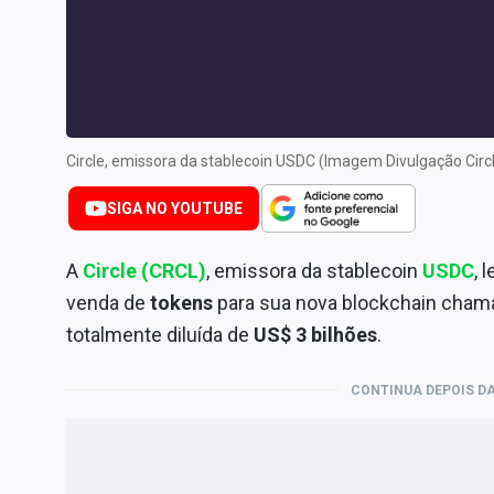
Especiais
Internacional
Marketing
Tecnologia
Circle, emissora da stablecoin USDC (Imagem Divulgação Circ
Conteúdo de Marca
Sobre
SIGA NO YOUTUBE
Expediente
A
Circle (CRCL)
, emissora da stablecoin
USDC
, 
Contato
venda de
tokens
para sua nova blockchain chama
totalmente diluída de
US$ 3 bilhões
.
CONTINUA DEPOIS DA