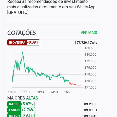
Receba as recomendações de investimento
mais atualizadas diretamente em seu WhatsApp
[GRATUITO]
COTAÇÕES
VER MAIS
−0,09%
177.726,17 pts
IBOVESPA
MAIORES
ALTAS
+5.87%
R$ 20.55
RADL3
+2.76%
R$ 93.01
EMBJ3
+2.64%
R$ 19.45
BRAV3