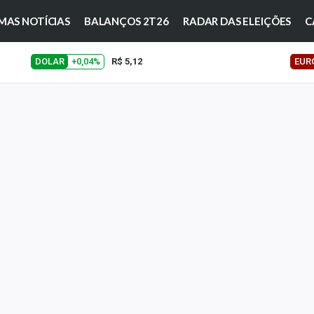
MAS NOTÍCIAS
BALANÇOS 2T26
RADAR DAS ELEIÇÕES
C
DOLAR
+0,04%
R$ 5,12
EUR