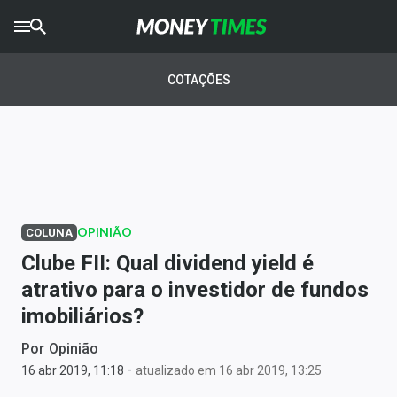
CRYPTO
TIMES
COTAÇÕES
AGRO
TIMES
Ibovespa
Giro do Mercado
OPINIÃO
COLUNA
Newsletters
Clube FII: Qual dividend yield é
Money Trader
atrativo para o investidor de fundos
imobiliários?
Anuncie
Por
Opinião
-
Últimas Notícias
16 abr 2019, 11:18
atualizado em 16 abr 2019, 13:25