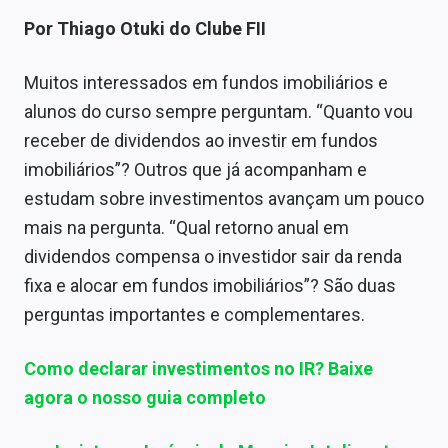
Economia
Por Thiago Otuki do Clube FII
Empresas
Muitos interessados em fundos imobiliários e
Brasil
alunos do curso sempre perguntam. “Quanto vou
Política
receber de dividendos ao investir em fundos
imobiliários”? Outros que já acompanham e
Colunas
estudam sobre investimentos avançam um pouco
Especiais
mais na pergunta. “Qual retorno anual em
dividendos compensa o investidor sair da renda
Internacional
fixa e alocar em fundos imobiliários”? São duas
perguntas importantes e complementares.
Marketing
Tecnologia
Como declarar investimentos no IR? Baixe
agora o nosso guia completo
Conteúdo de Marca