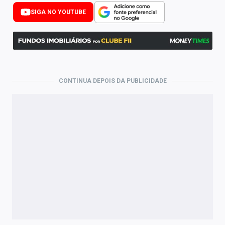
Newsletters
SIGA NO YOUTUBE
Cotações
Comprar ou vender?
Carteiras Recomendadas
CONTINUA DEPOIS DA PUBLICIDADE
Central de Dividendos
Central de Fundos Imobiliários
Central dos IPOs
Renda Fixa
Finanças Pessoais
Mercados