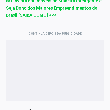
>>>
Invista em Imóveis de Maneira Inteligente e
Sobre
Seja Dono dos Maiores Empreendimentos do
Expediente
Brasil [SAIBA COMO] <<<
Contato
CONTINUA DEPOIS DA PUBLICIDADE