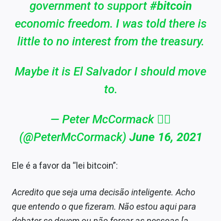
government to support
#bitcoin
economic freedom. I was told there is
little to no interest from the treasury.
Maybe it is El Salvador I should move
to.
— Peter McCormack 🏴‍☠️
(@PeterMcCormack)
June 16, 2021
Ele é a favor da “lei bitcoin”:
Acredito que seja uma decisão inteligente. Acho
que entendo o que fizeram. Não estou aqui para
debater se devem ou não forçar as pessoas [a