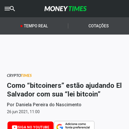
CRYPTO
TIMES
TEMPO REAL
COTAÇÕES
AGRO
TIMES
Ibovespa
Giro do Mercado
CRYPTO
TIMES
Newsletters
Como “bitcoiners” estão ajudando El
Money Trader
Salvador com sua “lei bitcoin”
Anuncie
Por
Daniela Pereira do Nascimento
26 jun 2021, 11:00
Últimas Notícias
SIGA NO YOUTUBE