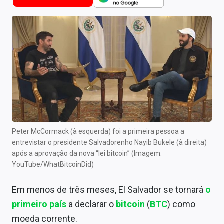
Newsletters
Cotações
Comprar ou vender?
Carteiras Recomendadas
Central de Dividendos
Central de Fundos Imobiliários
Peter McCormack (à esquerda) foi a primeira pessoa a
Central dos IPOs
entrevistar o presidente Salvadorenho Nayib Bukele (à direita)
após a aprovação da
nova “lei bitcoin”
(Imagem:
Renda Fixa
YouTube/WhatBitcoinDid)
Finanças Pessoais
Em menos de três meses, El Salvador se tornará
o
primeiro país
a declarar o
bitcoin
(
BTC
) como
Mercados
moeda corrente.