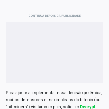
Economia
Empresas
CONTINUA DEPOIS DA PUBLICIDADE
Brasil
Política
Colunas
Especiais
Internacional
Marketing
Tecnologia
Para ajudar a implementar essa decisão polêmica,
muitos defensores e maximalistas do bitcoin (ou
Conteúdo de Marca
“bitcoiners”) visitaram o país, noticia o
Decrypt
.