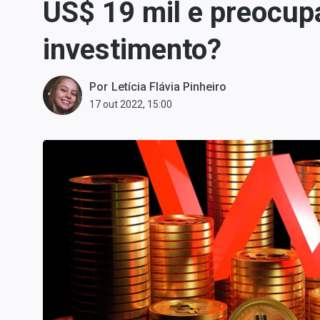
US$ 19 mil e preocupa
Carteiras Recomendadas
Central de Dividendos
investimento?
Central de Fundos
Imobiliários
Por
Letícia Flávia Pinheiro
Central dos IPOs
17 out 2022, 15:00
Renda Fixa
Finanças Pessoais
Mercados
Economia
Empresas
Brasil
Política
Colunas
Especiais