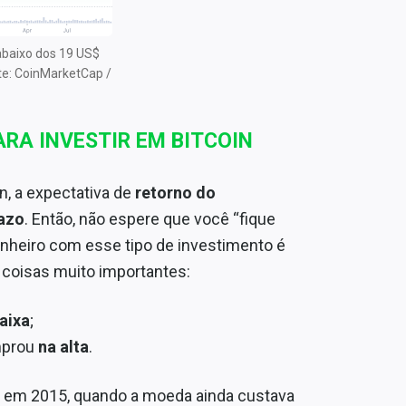
abaixo dos 19 US$
te: CoinMarketCap /
ARA INVESTIR EM BITCOIN
, a expectativa de
retorno do
razo
. Então, não espere que você “fique
dinheiro com esse tipo de investimento é
s coisas muito importantes:
aixa
;
mprou
na alta
.
lá em 2015, quando a moeda ainda custava