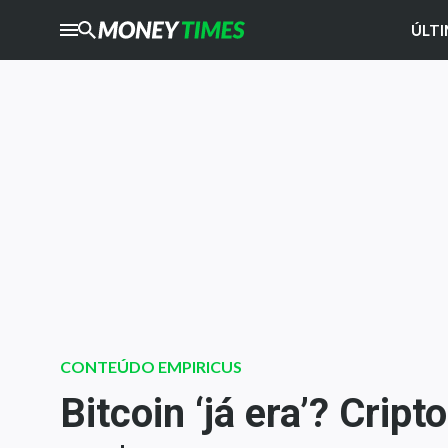
ÚLTI
CRYPTO
TIMES
AGRO
TIMES
Ibovespa
Giro do Mercado
Newsletters
Money Trader
Anuncie
Últimas Notícias
CONTEÚDO EMPIRICUS
Newsletters
Bitcoin ‘já era’? Cr
Cotações
Comprar ou vender?