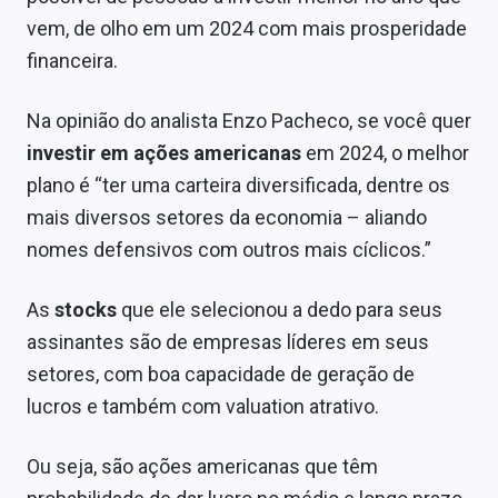
Economia
vem, de olho em um 2024 com mais prosperidade
Empresas
financeira.
Brasil
Na opinião do analista Enzo Pacheco, se você quer
investir em ações americanas
em 2024, o melhor
Política
plano é “ter uma carteira diversificada, dentre os
Colunas
mais diversos setores da economia – aliando
nomes defensivos com outros mais cíclicos.”
Especiais
Internacional
As
stocks
que ele selecionou a dedo para seus
assinantes são de empresas líderes em seus
Marketing
setores, com boa capacidade de geração de
Tecnologia
lucros e também com valuation atrativo.
Conteúdo de Marca
Ou seja, são ações americanas que têm