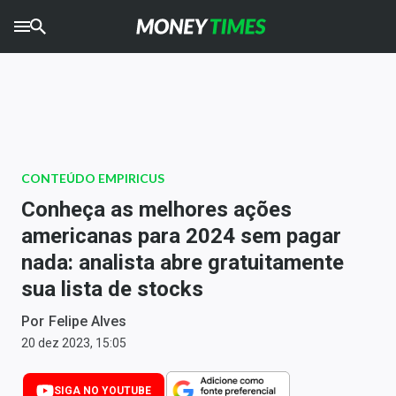
CRYPTO
TIMES
AGRO
TIMES
Ibovespa
CONTEÚDO EMPIRICUS
Giro do Mercado
Conheça as melhores ações
americanas para 2024 sem pagar
Newsletters
nada: analista abre gratuitamente
Money Trader
sua lista de stocks
Anuncie
Por
Felipe Alves
20 dez 2023, 15:05
Últimas Notícias
SIGA NO YOUTUBE