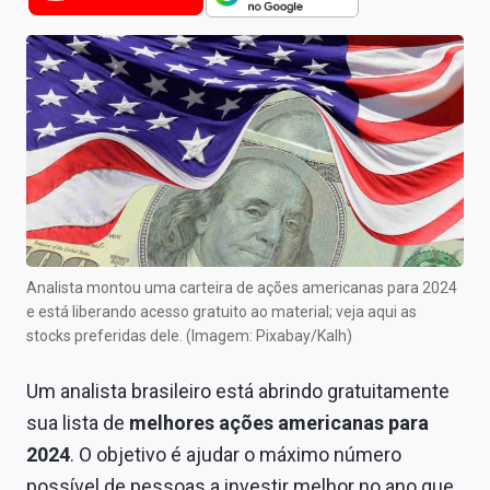
Newsletters
Cotações
Comprar ou vender?
Carteiras Recomendadas
Central de Dividendos
Central de Fundos Imobiliários
Analista montou uma carteira de ações americanas para 2024
Central dos IPOs
e está liberando acesso gratuito ao material; veja aqui as
stocks preferidas dele. (Imagem: Pixabay/Kalh)
Renda Fixa
Um analista brasileiro está abrindo gratuitamente
Finanças Pessoais
sua lista de
melhores ações americanas para
Mercados
2024
. O objetivo é ajudar o máximo número
possível de pessoas a investir melhor no ano que