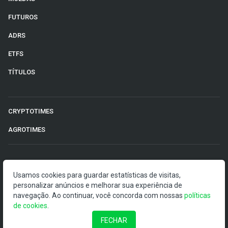
FUTUROS
ADRS
ETFS
TÍTULOS
CRYPTOTIMES
AGROTIMES
©2026 Money Times.
Usamos cookies para guardar estatísticas de visitas,
O Money Times publica matérias de cunho jornalístico, que
personalizar anúncios e melhorar sua experiência de
visam a democratização da informação. Nossas
navegação. Ao continuar, você concorda com nossas
políticas
publicações devem ser compreendidas como boletins
de cookies
.
anunciadores e divulgadores, e não como uma
FECHAR
recomendação de investimento.