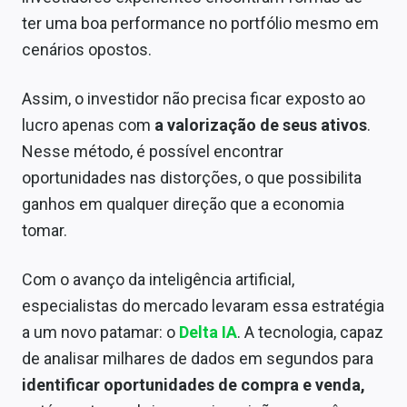
Economia
ter uma boa performance no portfólio mesmo em
Empresas
cenários opostos.
Brasil
Assim, o investidor não precisa ficar exposto ao
lucro apenas com
a valorização de seus ativos
.
Política
Nesse método, é possível encontrar
Colunas
oportunidades nas distorções, o que possibilita
ganhos em qualquer direção que a economia
Especiais
tomar.
Internacional
Com o avanço da inteligência artificial,
Marketing
especialistas do mercado levaram essa estratégia
Tecnologia
a um novo patamar: o
Delta IA
. A tecnologia, capaz
de analisar milhares de dados em segundos para
Conteúdo de Marca
identificar oportunidades de compra e venda,