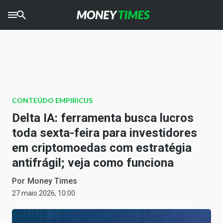
CRYPTO
TIMES
AGRO
TIMES
Ibovespa
CONTEÚDO EMPIRICUS
Giro do Mercado
Delta IA: ferramenta busca lucros
toda sexta-feira para investidores
Newsletters
em criptomoedas com estratégia
Money Trader
antifrágil; veja como funciona
Anuncie
Por
Money Times
27 maio 2026, 10:00
Últimas Notícias