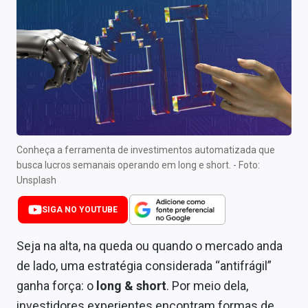
Newsletters
Cotações
Comprar ou vender?
Carteiras Recomendadas
Central de Dividendos
Conheça a ferramenta de investimentos automatizada que
Central de Fundos Imobiliários
busca lucros semanais operando em long e short. - Foto:
Unsplash
Central dos IPOs
SIGA NO YOUTUBE
Renda Fixa
Seja na alta, na queda ou quando o mercado anda
Finanças Pessoais
de lado, uma estratégia considerada “antifrágil”
Mercados
ganha força: o
long & short
. Por meio dela,
investidores experientes encontram formas de