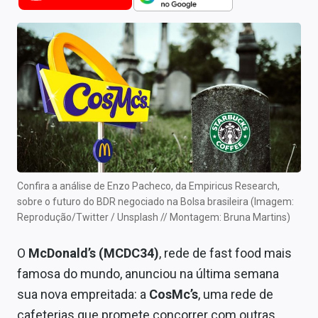
Newsletters
Cotações
Comprar ou vender?
Carteiras Recomendadas
Central de Dividendos
Central de Fundos Imobiliários
Confira a análise de Enzo Pacheco, da Empiricus Research,
Central dos IPOs
sobre o futuro do BDR negociado na Bolsa brasileira (Imagem:
Reprodução/Twitter / Unsplash // Montagem: Bruna Martins)
Renda Fixa
O
McDonald’s (MCDC34)
, rede de fast food mais
Finanças Pessoais
famosa do mundo, anunciou na última semana
Mercados
sua nova empreitada: a
CosMc’s
, uma rede de
cafeterias que promete concorrer com outras