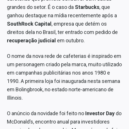
Economia
grandes do setor. É o caso da
Starbucks
, que
Empresas
ganhou destaque na mídia recentemente após a
SouthRock Capital
, empresa que detém os
Brasil
direitos dela no Brasil, ter entrado com pedido de
Política
recuperação judicial
em outubro.
Colunas
O nome da nova rede de cafeterias é inspirado em
um personagem criado pela marca, muito utilizado
Especiais
em campanhas publicitárias nos anos 1980 e
Internacional
1990. A primeira loja foi inaugurada nesta semana
em Bolingbrook, no estado norte-americano de
Marketing
Illinois.
Tecnologia
O anúncio da novidade foi feito no
Investor Day
do
Conteúdo de Marca
McDonald’s, encontro anual para investidores