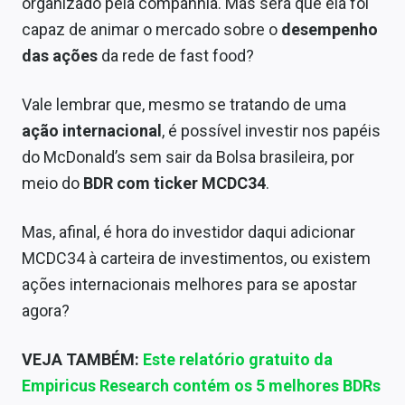
organizado pela companhia. Mas será que ela foi
Sobre
capaz de animar o mercado sobre o
desempenho
Expediente
das ações
da rede de fast food?
Contato
Vale lembrar que, mesmo se tratando de uma
ação internacional
, é possível investir nos papéis
do McDonald’s sem sair da Bolsa brasileira, por
meio do
BDR com ticker MCDC34
.
Mas, afinal, é hora do investidor daqui adicionar
MCDC34 à carteira de investimentos, ou existem
ações internacionais melhores para se apostar
agora?
VEJA TAMBÉM:
Este relatório gratuito da
Empiricus Research contém os 5 melhores BDRs