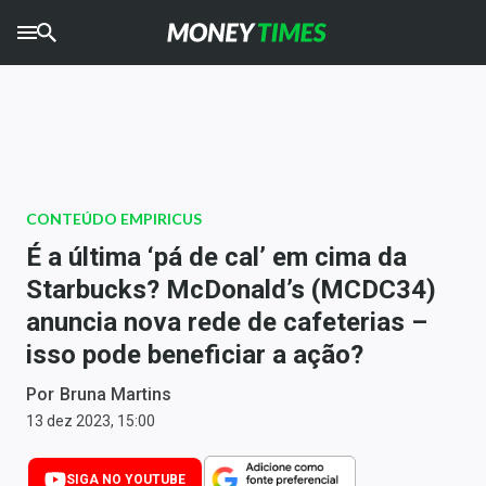
CRYPTO
TIMES
AGRO
TIMES
Ibovespa
CONTEÚDO EMPIRICUS
Giro do Mercado
É a última ‘pá de cal’ em cima da
Starbucks? McDonald’s (MCDC34)
Newsletters
anuncia nova rede de cafeterias –
Money Trader
isso pode beneficiar a ação?
Anuncie
Por
Bruna Martins
13 dez 2023, 15:00
Últimas Notícias
SIGA NO YOUTUBE