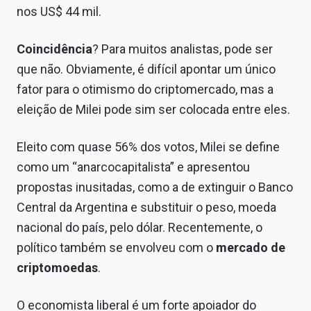
Economia
nos US$ 44 mil.
Empresas
Coincidência
? Para muitos analistas, pode ser
Brasil
que não. Obviamente, é difícil apontar um único
fator para o otimismo do criptomercado, mas a
Política
eleição de Milei pode sim ser colocada entre eles.
Money Trader
Eleito com quase 56% dos votos, Milei se define
Colunas
como um “anarcocapitalista” e apresentou
propostas inusitadas, como a de extinguir o Banco
Especiais
Central da Argentina e substituir o peso, moeda
Internacional
nacional do país, pelo dólar. Recentemente, o
político também se envolveu com o
mercado de
Marketing
criptomoedas
.
Tecnologia
O economista liberal é um forte apoiador do