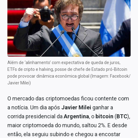
Newsletters
Cotações
Comprar ou vender?
Carteiras Recomendadas
Central de Dividendos
Além de ‘alinhamento’ com expectativa de queda de juros,
ETFs de cripto e halving, posse de chefe de Estado pró-Bitcoin
Central de Fundos Imobiliários
pode provocar dinâmica econômica global (Imagem: Facebook/
Javier Milei)
Central dos IPOs
O mercado das criptomoedas ficou contente com
Renda Fixa
a notícia. Um dia após
Javier Milei
ganhar a
Finanças Pessoais
corrida presidencial da
Argentina
, o
bitcoin
(
BTC
),
maior criptomoeda do mundo, saltou 2%. E desde
Mercados
então, ela seguiu subindo e chegou a encostar