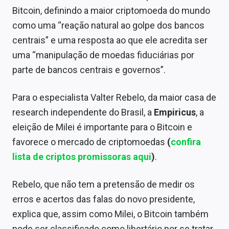
Conteúdo de Marca
Bitcoin, definindo a maior criptomoeda do mundo
como uma “reação natural ao golpe dos bancos
Sobre
centrais” e uma resposta ao que ele acredita ser
Expediente
uma “manipulação de moedas fiduciárias por
parte de bancos centrais e governos”.
Contato
Para o especialista Valter Rebelo, da maior casa de
research independente do Brasil, a
Empiricus
, a
eleição de Milei é importante para o Bitcoin e
favorece o mercado de criptomoedas
(
confira
lista de criptos promissoras aqui
)
.
Rebelo, que não tem a pretensão de medir os
erros e acertos das falas do novo presidente,
explica que, assim como Milei, o Bitcoin também
pode ser classificado como libertário por se tratar