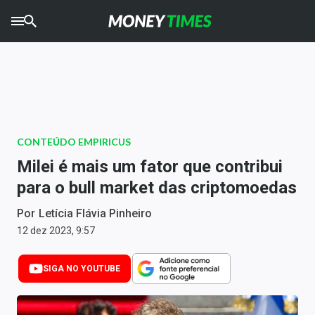
CRYPTO
TIMES
AGRO
TIMES
Ibovespa
CONTEÚDO EMPIRICUS
Giro do Mercado
Milei é mais um fator que contribui
para o bull market das criptomoedas
Newsletters
Por
Letícia Flávia Pinheiro
Money Trader
12 dez 2023, 9:57
Anuncie
SIGA NO YOUTUBE
Últimas Notícias