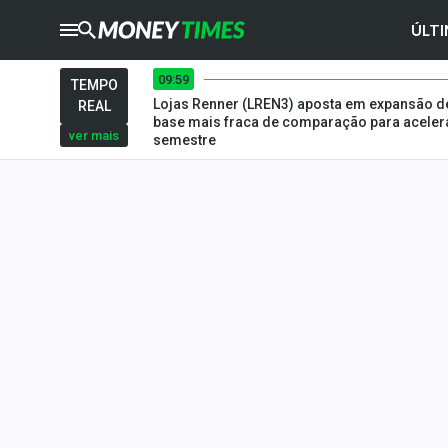
ÚLTI
09:59
CRYPTO
TIMES
TEMPO
Lojas Renner (LREN3) aposta em expansão de
REAL
AGRO
TIMES
base mais fraca de comparação para acelera
ver mais
semestre
Ibovespa
Giro do Mercado
Newsletters
Money Trader
Anuncie
Últimas Notícias
Newsletters
Cotações
Comprar ou vender?