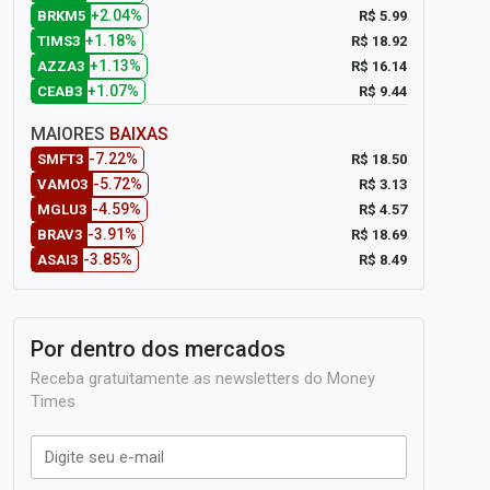
+2.04%
R$ 5.99
BRKM5
+1.18%
R$ 18.92
TIMS3
+1.13%
R$ 16.14
AZZA3
+1.07%
R$ 9.44
CEAB3
MAIORES
BAIXAS
-7.22%
R$ 18.50
SMFT3
-5.72%
R$ 3.13
VAMO3
-4.59%
R$ 4.57
MGLU3
-3.91%
R$ 18.69
BRAV3
-3.85%
R$ 8.49
ASAI3
Por dentro dos mercados
Receba gratuitamente as newsletters do Money
Times