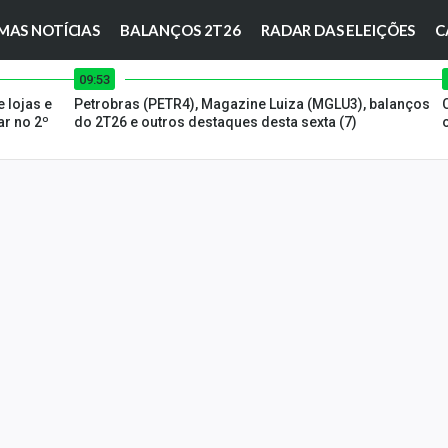
MAS NOTÍCIAS
BALANÇOS 2T26
RADAR DAS ELEIÇÕES
C
09:53
 lojas e
Petrobras (PETR4), Magazine Luiza (MGLU3), balanços
r no 2º
do 2T26 e outros destaques desta sexta (7)