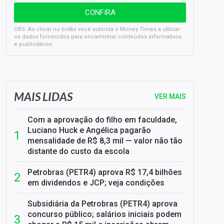
OBS: Ao clicar no botão você autoriza o Money Times a utilizar
os dados fornecidos para encaminhar conteúdos informativos
e publicitários.
SELIC em 14%: A repercussão da decisão sobre os JUROS
MAIS LIDAS
VER MAIS
Com a aprovação do filho em faculdade,
Luciano Huck e Angélica pagarão
mensalidade de R$ 8,3 mil — valor não tão
distante do custo da escola
Petrobras (PETR4) aprova R$ 17,4 bilhões
em dividendos e JCP; veja condições
Subsidiária da Petrobras (PETR4) aprova
concurso público; salários iniciais podem