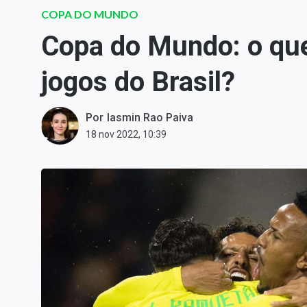
Carteiras Recomendadas
COPA DO MUNDO
Central de Dividendos
Copa do Mundo: o que
Central de Fundos
jogos do Brasil?
Imobiliários
Central dos IPOs
Renda Fixa
Por
Iasmin Rao Paiva
18 nov 2022, 10:39
Finanças Pessoais
Mercados
Economia
Empresas
Brasil
Política
Colunas
Especiais