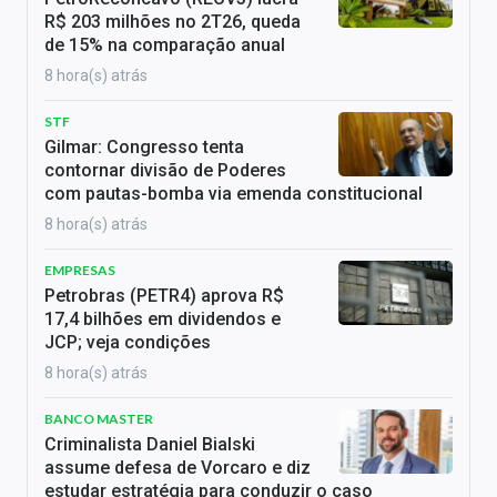
R$ 203 milhões no 2T26, queda
de 15% na comparação anual
8 hora(s) atrás
STF
Gilmar: Congresso tenta
contornar divisão de Poderes
com pautas-bomba via emenda constitucional
8 hora(s) atrás
EMPRESAS
Petrobras (PETR4) aprova R$
17,4 bilhões em dividendos e
JCP; veja condições
8 hora(s) atrás
BANCO MASTER
Criminalista Daniel Bialski
assume defesa de Vorcaro e diz
estudar estratégia para conduzir o caso