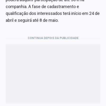
Economia
companhia. A fase de cadastramento e
Empresas
qualificação dos interessados terá início em 24 de
abril e seguirá até 8 de maio.
Brasil
Política
CONTINUA DEPOIS DA PUBLICIDADE
Colunas
Especiais
Internacional
Marketing
Tecnologia
Conteúdo de Marca