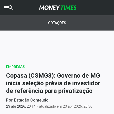
CRYPTO
TIMES
COTAÇÕES
AGRO
TIMES
Ibovespa
Giro do Mercado
EMPRESAS
Newsletters
Copasa (CSMG3): Governo de MG
Money Trader
inicia seleção prévia de investidor
de referência para privatização
Anuncie
Por
Estadão Conteúdo
-
Últimas Notícias
23 abr 2026, 20:14
atualizado em 23 abr 2026, 20:56