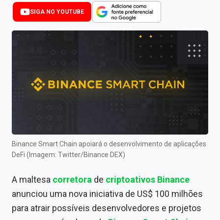
Newsletters
SIGA NO YOUTUBE
Cotações
Comprar ou vender?
Carteiras Recomendadas
Central de Dividendos
Central de Fundos Imobiliários
Central dos IPOs
Binance Smart Chain apoiará o desenvolvimento de aplicações
DeFi (Imagem: Twitter/Binance DEX)
Renda Fixa
A maltesa
corretora
de
criptoativos
Binance
Finanças Pessoais
anunciou uma nova iniciativa de US$ 100 milhões
Mercados
para atrair possíveis desenvolvedores e projetos