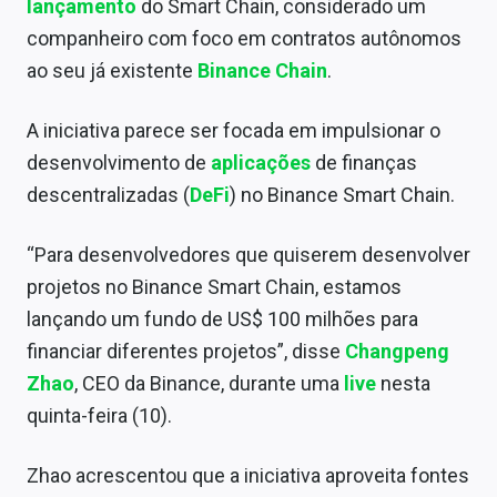
lançamento
do Smart Chain, considerado um
Sobre
companheiro com foco em contratos autônomos
Expediente
ao seu já existente
Binance Chain
.
Contato
A iniciativa parece ser focada em impulsionar o
desenvolvimento de
aplicações
de finanças
descentralizadas (
DeFi
) no Binance Smart Chain.
“Para desenvolvedores que quiserem desenvolver
projetos no Binance Smart Chain, estamos
lançando um fundo de US$ 100 milhões para
financiar diferentes projetos”, disse
Changpeng
Zhao
, CEO da Binance, durante uma
live
nesta
quinta-feira (10).
Zhao acrescentou que a iniciativa aproveita fontes