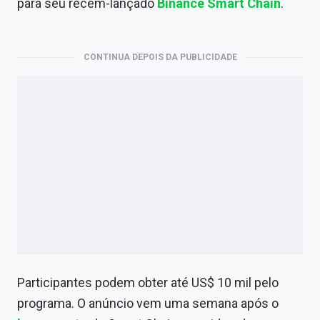
para seu recém-lançado
Binance Smart Chain
.
Economia
Empresas
CONTINUA DEPOIS DA PUBLICIDADE
Brasil
Política
Colunas
Especiais
Internacional
Marketing
Tecnologia
Participantes podem obter até US$ 10 mil pelo
Conteúdo de Marca
programa. O anúncio vem uma semana após o