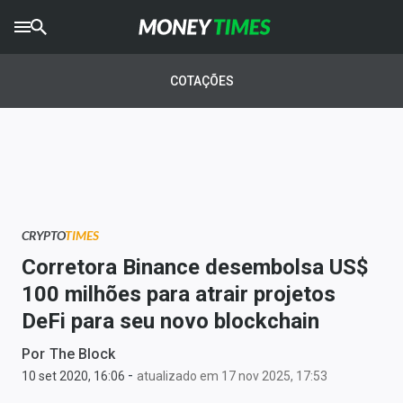
CRYPTO
TIMES
COTAÇÕES
AGRO
TIMES
Ibovespa
Giro do Mercado
CRYPTO
TIMES
Newsletters
Corretora Binance desembolsa US$
Money Trader
100 milhões para atrair projetos
DeFi para seu novo blockchain
Anuncie
Por
The Block
-
Últimas Notícias
10 set 2020, 16:06
atualizado em 17 nov 2025, 17:53