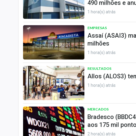
490 milhões e an
1 hora(s) atrás
EMPRESAS
Assaí (ASAI3) ma
milhões
1 hora(s) atrás
RESULTADOS
Allos (ALOS3) tem
1 hora(s) atrás
MERCADOS
Bradesco (BBDC4)
aos 175 mil ponto
2 hora(s) atrás