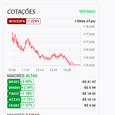
COTAÇÕES
VER MAIS
-1.2265
175546.37 pts
IBOVESPA
MAIORES
ALTAS
+3.49%
R$ 41.07
BBSE3
+2.04%
R$ 5.99
BRKM5
+1.18%
R$ 18.92
TIMS3
+1.13%
R$ 16.14
AZZA3
+1.07%
R$ 9.44
CEAB3