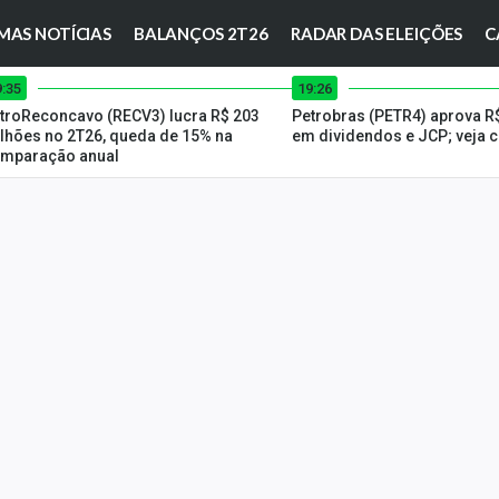
MAS NOTÍCIAS
BALANÇOS 2T26
RADAR DAS ELEIÇÕES
C
9:35
19:26
troReconcavo (RECV3) lucra R$ 203
Petrobras (PETR4) aprova R$
lhões no 2T26, queda de 15% na
em dividendos e JCP; veja 
mparação anual