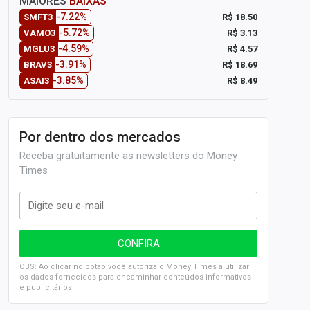
MAIORES
BAIXAS
-7.22%
R$ 18.50
SMFT3
-5.72%
R$ 3.13
VAMO3
-4.59%
R$ 4.57
MGLU3
-3.91%
R$ 18.69
BRAV3
-3.85%
R$ 8.49
ASAI3
Por dentro dos mercados
Receba gratuitamente as newsletters do Money
Times
OBS: Ao clicar no botão você autoriza o Money Times a utilizar
os dados fornecidos para encaminhar conteúdos informativos
e publicitários.
SELIC em 14%: A repercussão da decisão sobre os JUROS