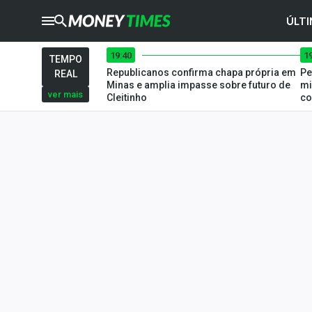
ÚLTI
19:40
1
CRYPTO
TIMES
TEMPO
Republicanos confirma chapa própria em
Pe
REAL
AGRO
TIMES
Minas e amplia impasse sobre futuro de
mi
ver mais
Cleitinho
co
Ibovespa
Giro do Mercado
Newsletters
Money Trader
Anuncie
Últimas Notícias
Newsletters
Cotações
Comprar ou vender?