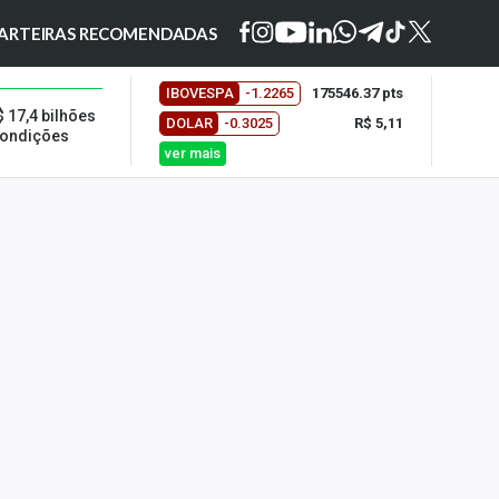
ARTEIRAS RECOMENDADAS
IBOVESPA
-1.2265
175546.37 pts
 17,4 bilhões
DOLAR
-0.3025
R$ 5,11
condições
ver mais