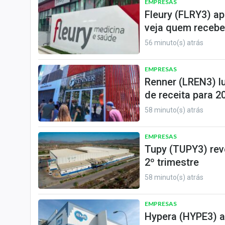
EMPRESAS
Fleury (FLRY3) a
veja quem recebe
56 minuto(s) atrás
EMPRESAS
Renner (LREN3) l
de receita para 2
58 minuto(s) atrás
EMPRESAS
Tupy (TUPY3) reve
2º trimestre
58 minuto(s) atrás
EMPRESAS
Hypera (HYPE3) a