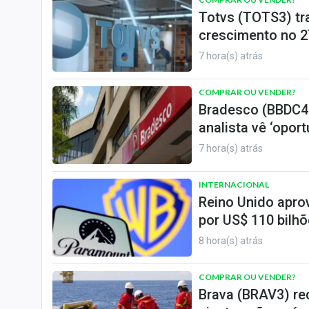
Totvs (TOTS3) tr
crescimento no 2
7 hora(s) atrás
COMPRAR OU VENDER?
Bradesco (BBDC4)
analista vê ‘opor
7 hora(s) atrás
INTERNACIONAL
Reino Unido apro
por US$ 110 bilh
8 hora(s) atrás
COMPRAR OU VENDER?
Brava (BRAV3) re