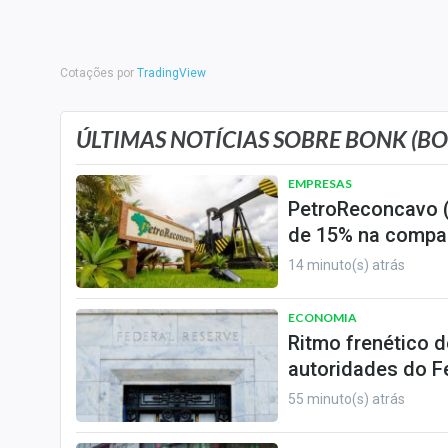
Internacional
Marketing
Tecnologia
Cotações por
TradingView
Conteúdo de Marca
ÚLTIMAS NOTÍCIAS SOBRE BONK (B
Sobre
EMPRESAS
Expediente
PetroReconcavo (
Contato
de 15% na compa
14 minuto(s) atrás
ECONOMIA
Ritmo frenético d
autoridades do F
55 minuto(s) atrás