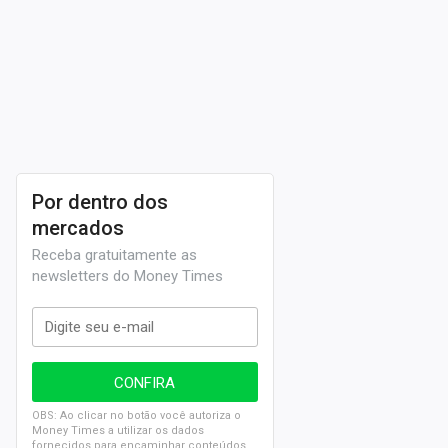
dinheiro arrecadado com parte da venda do capital
chegou marca dos R$ 620,5 milhões
.
A cotação vista nesta página (MELK3) é conhecida
pelo
mercado financeiro
como uma ação ordinária.
Caso o investidor a possua, ele pode ter direito a voto
nas assembleias gerais e também receberá
Por dentro dos
proventos, como
dividendos
e
juros sobre o capital
mercados
próprio
.
Receba gratuitamente as
newsletters do Money Times
OBS: Ao clicar no botão você autoriza o
Money Times a utilizar os dados
fornecidos para encaminhar conteúdos