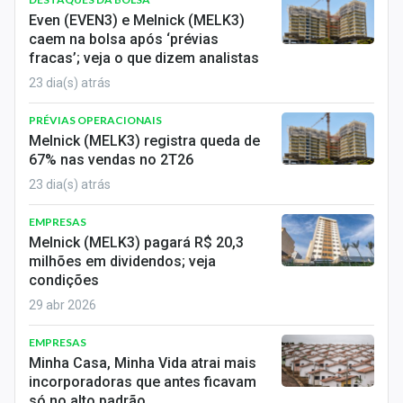
Economia
Even (EVEN3) e Melnick (MELK3)
caem na bolsa após ‘prévias
Empresas
fracas’; veja o que dizem analistas
23 dia(s) atrás
Brasil
PRÉVIAS OPERACIONAIS
Política
Melnick (MELK3) registra queda de
67% nas vendas no 2T26
Colunas
23 dia(s) atrás
Especiais
EMPRESAS
Melnick (MELK3) pagará R$ 20,3
Internacional
milhões em dividendos; veja
condições
Marketing
29 abr 2026
Tecnologia
EMPRESAS
Minha Casa, Minha Vida atrai mais
Conteúdo de Marca
incorporadoras que antes ficavam
só no alto padrão