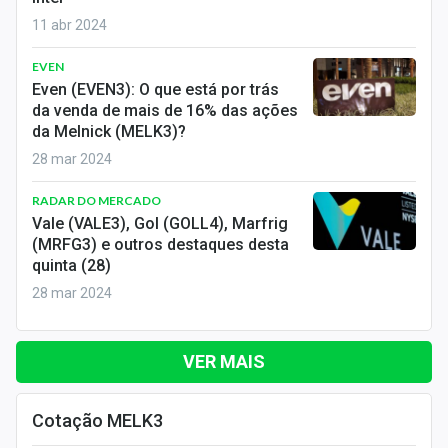
11 abr 2024
EVEN
Even (EVEN3): O que está por trás
da venda de mais de 16% das ações
da Melnick (MELK3)?
28 mar 2024
RADAR DO MERCADO
Vale (VALE3), Gol (GOLL4), Marfrig
(MRFG3) e outros destaques desta
quinta (28)
28 mar 2024
VER MAIS
Cotação MELK3