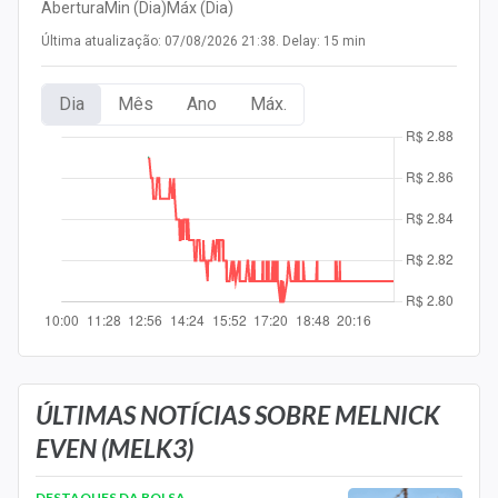
Abertura
Min (Dia)
Máx (Dia)
Newsletters
Última atualização: 07/08/2026 21:38. Delay: 15 min
Cotações
Dia
Mês
Ano
Máx.
Comprar ou vender?
Carteiras Recomendadas
Central de Dividendos
Central de Fundos Imobiliários
Central dos IPOs
Renda Fixa
Finanças Pessoais
ÚLTIMAS NOTÍCIAS SOBRE MELNICK
EVEN (MELK3)
Mercados
DESTAQUES DA BOLSA