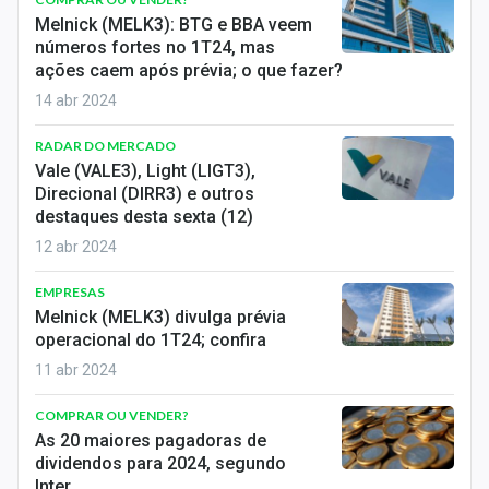
Melnick (MELK3): BTG e BBA veem
números fortes no 1T24, mas
ações caem após prévia; o que fazer?
14 abr 2024
RADAR DO MERCADO
Vale (VALE3), Light (LIGT3),
Direcional (DIRR3) e outros
destaques desta sexta (12)
12 abr 2024
EMPRESAS
Melnick (MELK3) divulga prévia
operacional do 1T24; confira
11 abr 2024
COMPRAR OU VENDER?
As 20 maiores pagadoras de
dividendos para 2024, segundo
Inter