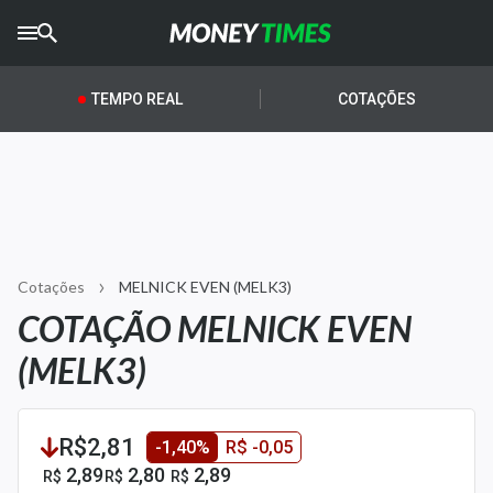
CRYPTO
TIMES
TEMPO REAL
COTAÇÕES
AGRO
TIMES
Ibovespa
Giro do Mercado
Cotações
MELNICK EVEN (MELK3)
Newsletters
COTAÇÃO MELNICK EVEN
Money Trader
(MELK3)
Anuncie
R$2,81
-1,40%
R$ -0,05
Últimas Notícias
2,89
2,80
2,89
R$
R$
R$